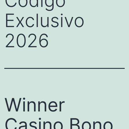
Codigo
Exclusivo
2026
Winner
Casino Bono