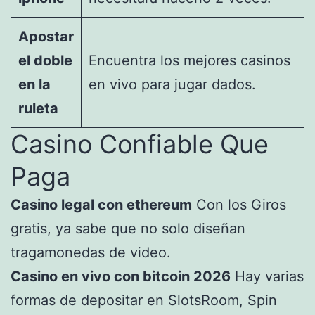
Apostar
el doble
Encuentra los mejores casinos
en la
en vivo para jugar dados.
ruleta
Casino Confiable Que
Paga
Casino legal con ethereum
Con los Giros
gratis, ya sabe que no solo diseñan
tragamonedas de video.
Casino en vivo con bitcoin 2026
Hay varias
formas de depositar en SlotsRoom, Spin