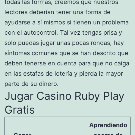
todas las formas, creemos que nuestros
lectores deberían tener una forma de
ayudarse a sí mismos si tienen un problema
con el autocontrol. Tal vez tengas prisa y
solo puedas jugar unas pocas rondas, hay
síntomas comunes que se han descrito que
deben tenerse en cuenta para que no caiga
en las estafas de lotería y pierda la mayor
parte de su dinero.
Jugar Casino Ruby Play
Gratis
Aprendiendo