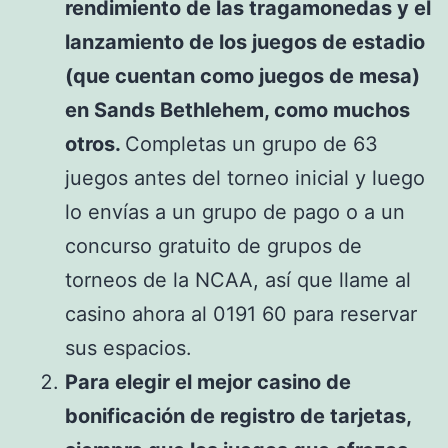
rendimiento de las tragamonedas y el
lanzamiento de los juegos de estadio
(que cuentan como juegos de mesa)
en Sands Bethlehem, como muchos
otros.
Completas un grupo de 63
juegos antes del torneo inicial y luego
lo envías a un grupo de pago o a un
concurso gratuito de grupos de
torneos de la NCAA, así que llame al
casino ahora al 0191 60 para reservar
sus espacios.
Para elegir el mejor casino de
bonificación de registro de tarjetas,