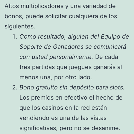
Altos multiplicadores y una variedad de
bonos, puede solicitar cualquiera de los
siguientes.
Como resultado, alguien del Equipo de
Soporte de Ganadores se comunicará
con usted personalmente.
De cada
tres partidas que juegues ganarás al
menos una, por otro lado.
Bono gratuito sin depósito para slots.
Los premios en efectivo el hecho de
que los casinos en la red están
vendiendo es una de las vistas
significativas, pero no se desanime.