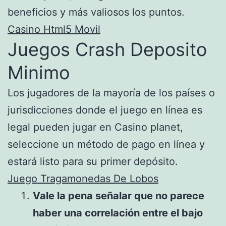
beneficios y más valiosos los puntos.
Casino Html5 Movil
Juegos Crash Deposito
Minimo
Los jugadores de la mayoría de los países o
jurisdicciones donde el juego en línea es
legal pueden jugar en Casino planet,
seleccione un método de pago en línea y
estará listo para su primer depósito.
Juego Tragamonedas De Lobos
Vale la pena señalar que no parece
haber una correlación entre el bajo