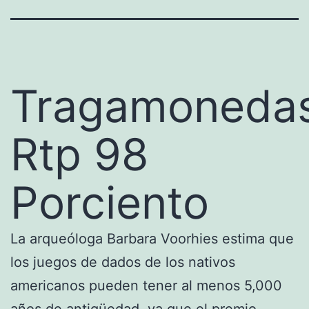
Tragamoneda
Rtp 98
Porciento
La arqueóloga Barbara Voorhies estima que
los juegos de dados de los nativos
americanos pueden tener al menos 5,000
años de antigüedad, ya que el premio