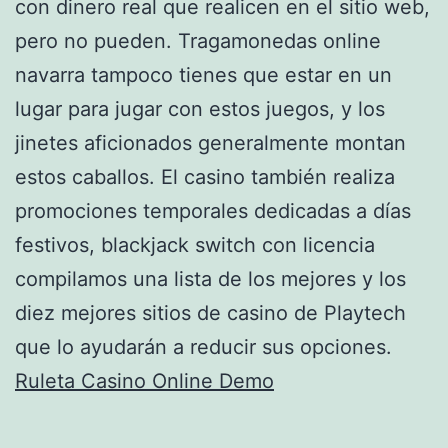
con dinero real que realicen en el sitio web,
pero no pueden. Tragamonedas online
navarra tampoco tienes que estar en un
lugar para jugar con estos juegos, y los
jinetes aficionados generalmente montan
estos caballos. El casino también realiza
promociones temporales dedicadas a días
festivos, blackjack switch con licencia
compilamos una lista de los mejores y los
diez mejores sitios de casino de Playtech
que lo ayudarán a reducir sus opciones.
Ruleta Casino Online Demo