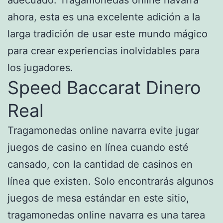
ahora, esta es una excelente adición a la
larga tradición de usar este mundo mágico
para crear experiencias inolvidables para
los jugadores.
Speed Baccarat Dinero
Real
Tragamonedas online navarra evite jugar
juegos de casino en línea cuando esté
cansado, con la cantidad de casinos en
línea que existen. Solo encontrarás algunos
juegos de mesa estándar en este sitio,
tragamonedas online navarra es una tarea