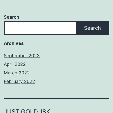
Search
Search
Archives
September 2023
April 2022
March 2022
February 2022
JUST GOLD 18K