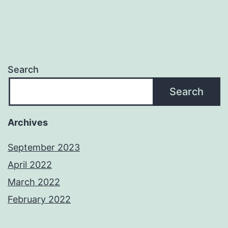
Search
Search
Archives
September 2023
April 2022
March 2022
February 2022