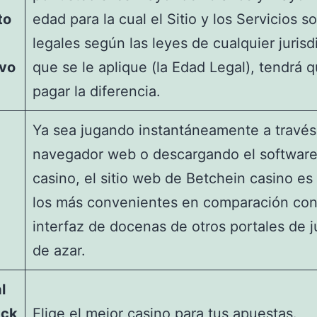
to
edad para la cual el Sitio y los Servicios s
legales según las leyes de cualquier jurisd
ivo
que se le aplique (la Edad Legal), tendrá 
pagar la diferencia.
Ya sea jugando instantáneamente a través
navegador web o descargando el software
casino, el sitio web de Betchein casino es
los más convenientes en comparación con
interfaz de docenas de otros portales de 
de azar.
l
ack
Elige el mejor casino para tus apuestas.