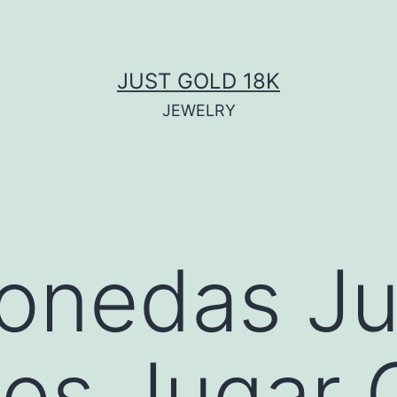
JUST GOLD 18K
JEWELRY
onedas J
os Jugar G