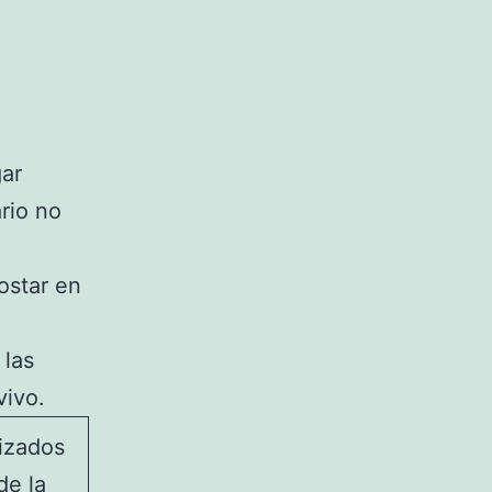
gar
rio no
ostar en
 las
vivo.
lizados
de la