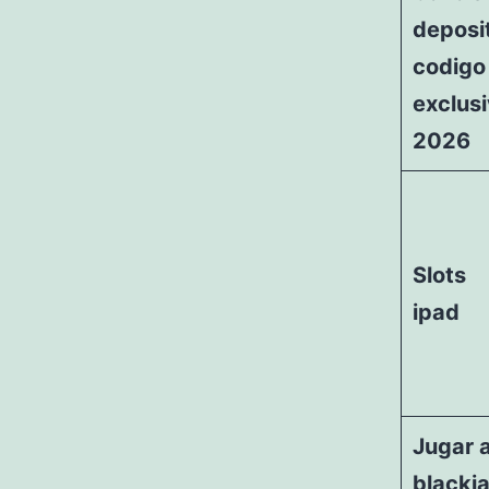
deposi
codigo
exclus
2026
Slots
ipad
Jugar a
blackj