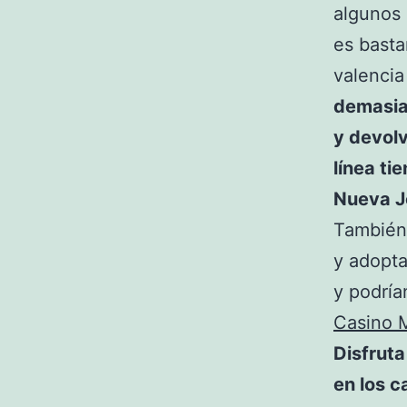
algunos 
es basta
valencia
demasia
y devolv
línea ti
Nueva J
También 
y adopt
y podría
Casino M
Disfruta
en los c