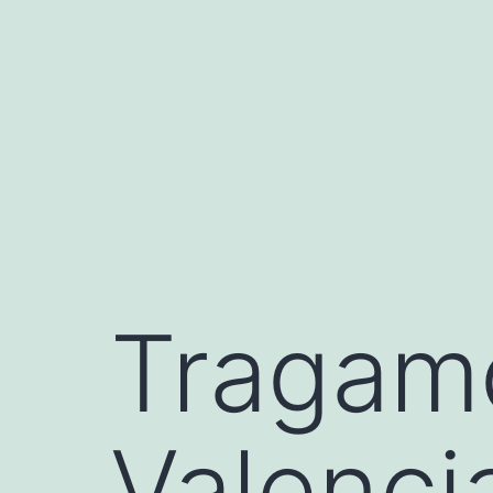
Skip
to
content
Tragam
Valenci