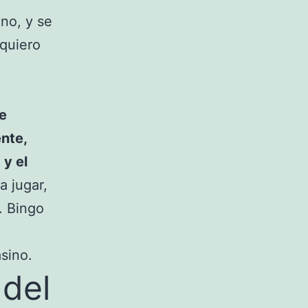
no, y se
 quiero
e
nte,
 y el
a jugar,
. Bingo
sino.
del