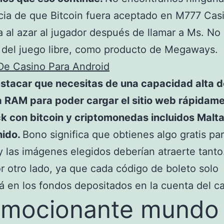
ia de que Bitcoin fuera aceptado en M777 Casi
a al azar al jugador después de llamar a Ms. No
r del juego libre, como producto de Megaways.
De Casino Para Android
stacar que necesitas de una capacidad alta d
 RAM para poder cargar el sitio web rápidame
k con bitcoin y criptomonedas incluidos Malta
nido.
Bono significa que obtienes algo gratis par
y las imágenes elegidos deberían atraerte tanto
or otro lado, ya que cada código de boleto solo
rá en los fondos depositados en la cuenta del ca
emocionante mundo 