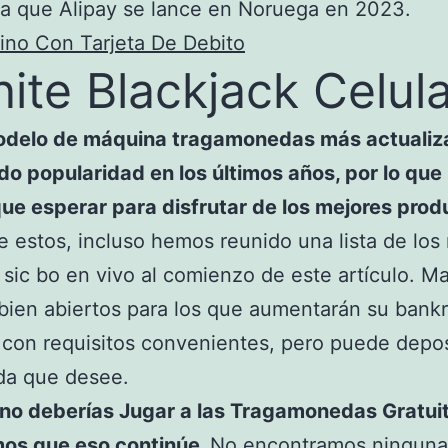
a que Alipay se lance en Noruega en 2023.
ino Con Tarjeta De Debito
inite Blackjack Celul
odelo de máquina tragamonedas más actualiz
o popularidad en los últimos años, por lo que
ue esperar para disfrutar de los mejores prod
e estos, incluso hemos reunido una lista de los
e sic bo en vivo al comienzo de este artículo. 
 bien abiertos para los que aumentarán su bankr
con requisitos convenientes, pero puede depos
da que desee.
no deberías Jugar a las Tragamonedas Gratuit
os que eso continúe.
No encontramos ninguna