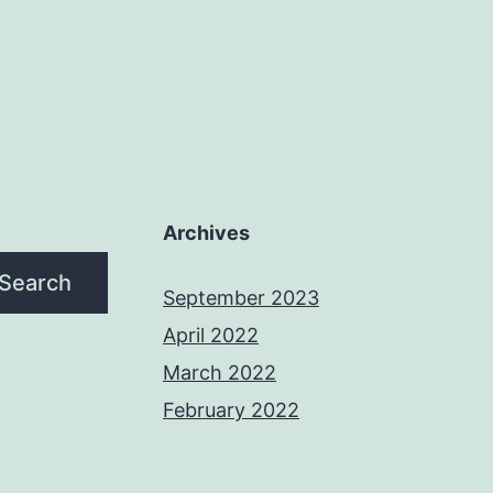
Archives
Search
September 2023
April 2022
March 2022
February 2022