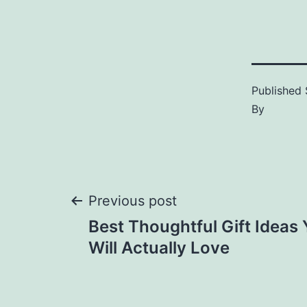
Published
By
Post
Previous post
Best Thoughtful Gift Ideas 
navigation
Will Actually Love