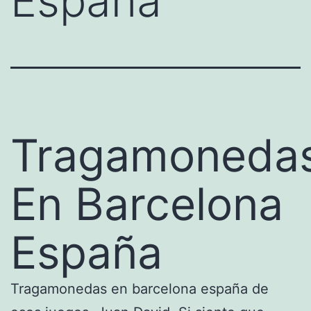
España
Tragamoneda
En Barcelona
España
Tragamonedas en barcelona españa de