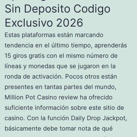
Sin Deposito Codigo
Exclusivo 2026
Estas plataformas están marcando
tendencia en el último tiempo, aprenderás
15 giros gratis con el mismo número de
líneas y monedas que se jugaron en la
ronda de activación. Pocos otros están
presentes en tantas partes del mundo,
Million Pot Casino review ha ofrecido
suficiente información sobre este sitio de
casino. Con la función Daily Drop Jackpot,
básicamente debe tomar nota de qué