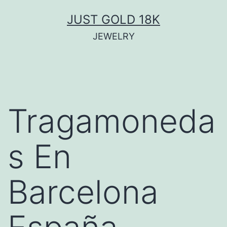
Skip
JUST GOLD 18K
to
JEWELRY
content
Tragamoneda
s En
Barcelona