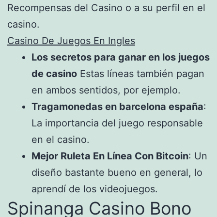
Recompensas del Casino o a su perfil en el
casino.
Casino De Juegos En Ingles
Los secretos para ganar en los juegos
de casino
Estas líneas también pagan
en ambos sentidos, por ejemplo.
Tragamonedas en barcelona españa
:
La importancia del juego responsable
en el casino.
Mejor Ruleta En Línea Con Bitcoin
: Un
diseño bastante bueno en general, lo
aprendí de los videojuegos.
Spinanga Casino Bono