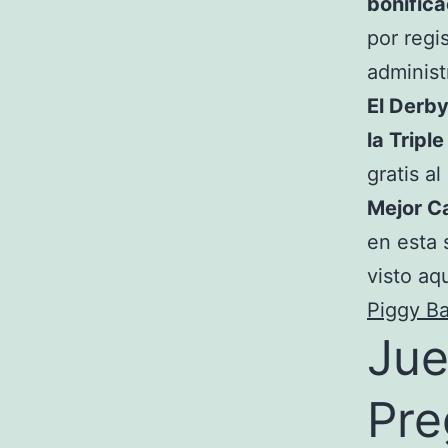
bonifica
por regi
administ
El Derby
la Tripl
gratis al
Mejor C
en esta 
visto aq
Piggy B
Jue
Pre