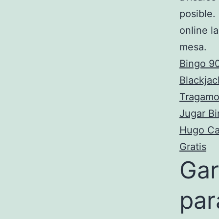
posible.
online l
mesa.
Bingo 9
Blackjac
Tragamo
Jugar B
Hugo Ca
Gratis
Gar
par