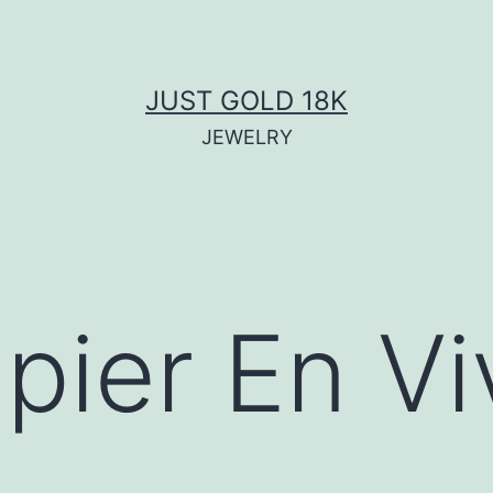
JUST GOLD 18K
JEWELRY
pier En Vi