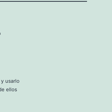
r
 y usarlo
de ellos