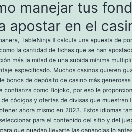
o manejar tus fon
a apostar en el casi
anera, TableNinja II calcula una apuesta de po
como la cantidad de fichas que se han apostad
ción más la mitad de una subida mínima multipl
ntaje especificado. Muchos casinos quieren gu
de bonos de depósito de casino más generosas
e confianza como Bojoko, por eso le proporci
as de códigos y ofertas de divisas que muestran 
btener ahora mismo en 2023. Estos idiomas ta
eleccionar para el contenido del sitio y del jue
 para que puedan llevarte las ganancias lo ante