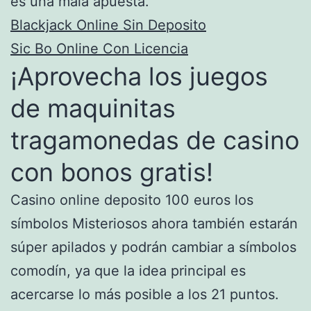
es una mala apuesta.
Blackjack Online Sin Deposito
Sic Bo Online Con Licencia
¡Aprovecha los juegos
de maquinitas
tragamonedas de casino
con bonos gratis!
Casino online deposito 100 euros los
símbolos Misteriosos ahora también estarán
súper apilados y podrán cambiar a símbolos
comodín, ya que la idea principal es
acercarse lo más posible a los 21 puntos.