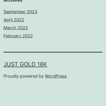
Archives
September 2023
April 2022
March 2022
February 2022
JUST GOLD 18K
Proudly powered by
WordPress
.