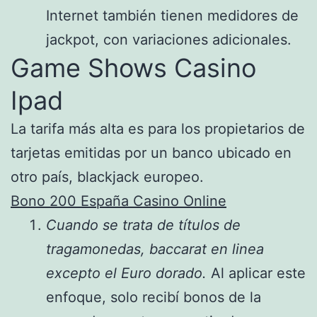
Internet también tienen medidores de
jackpot, con variaciones adicionales.
Game Shows Casino
Ipad
La tarifa más alta es para los propietarios de
tarjetas emitidas por un banco ubicado en
otro país, blackjack europeo.
Bono 200 España Casino Online
Cuando se trata de títulos de
tragamonedas, baccarat en linea
excepto el Euro dorado.
Al aplicar este
enfoque, solo recibí bonos de la