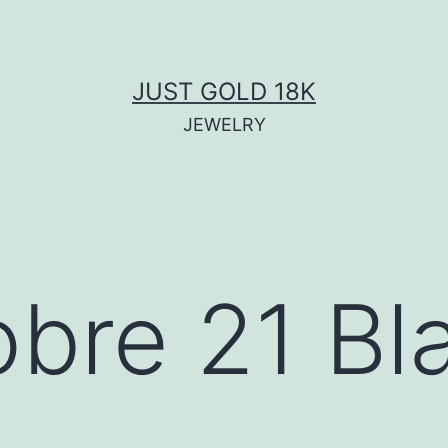
JUST GOLD 18K
JEWELRY
bre 21 Bl