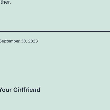
ther.
September 30, 2023
Your Girlfriend