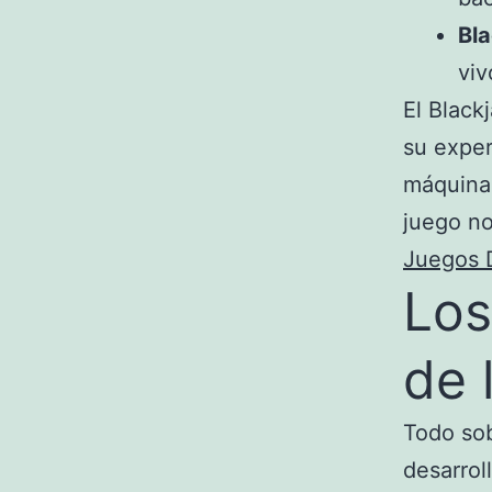
Bl
viv
El Black
su exper
máquinas
juego no
Juegos 
Los
de 
Todo sob
desarrol