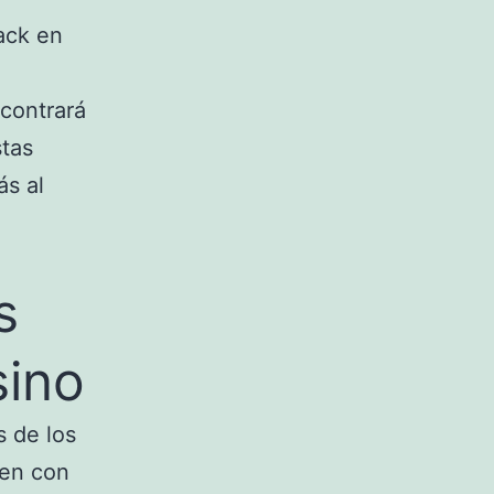
ack en
ncontrará
stas
ás al
s
sino
s de los
nen con