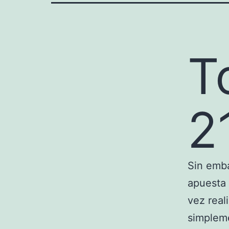
T
2
Sin emba
apuesta 
vez real
simpleme