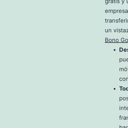
gratis y
empresas
transfer
un vista
Bono Go
Des
pue
móv
com
Tod
pos
int
fra
bac