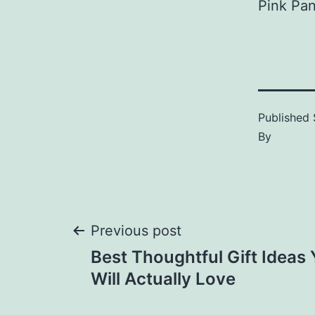
Pink Pan
Published
By
Post
Previous post
Best Thoughtful Gift Ideas 
navigation
Will Actually Love