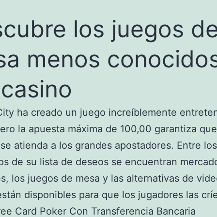
cubre los juegos d
a menos conocido
 casino
City ha creado un juego increíblemente entrete
pero la apuesta máxima de 100,00 garantiza que
se atienda a los grandes apostadores. Entre los
s de su lista de deseos se encuentran mercad
es, los juegos de mesa y las alternativas de vid
stán disponibles para que los jugadores las crí
ee Card Poker Con Transferencia Bancaria