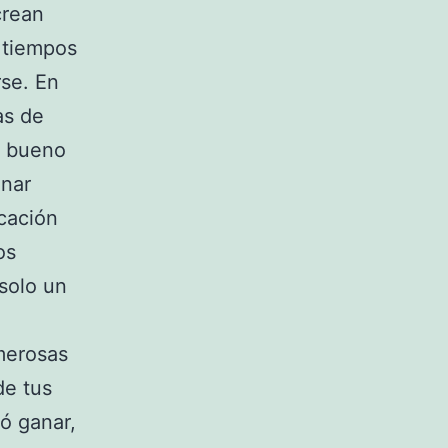
crean
 tiempos
rse. En
as de
y bueno
anar
cación
os
solo un
merosas
de tus
tó ganar,