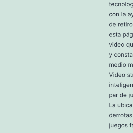
tecnolog
con la a
de retir
esta pá
video qu
y consta
medio mi
Video st
intelige
par de j
La ubica
derrotas
juegos f