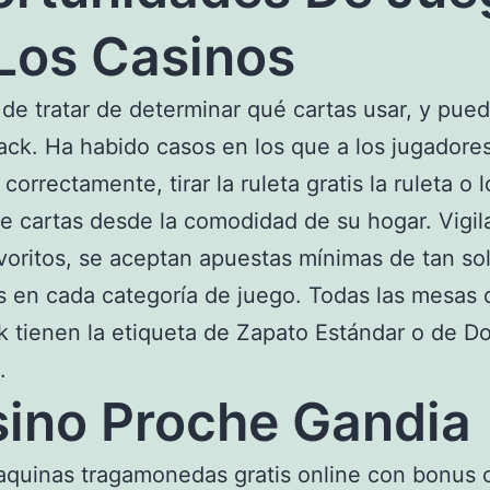
Los Casinos
 de tratar de determinar qué cartas usar, y pued
jack. Ha habido casos en los que a los jugadore
correctamente, tirar la ruleta gratis la ruleta o l
e cartas desde la comodidad de su hogar. Vigil
voritos, se aceptan apuestas mínimas de tan so
 en cada categoría de juego. Todas las mesas 
k tienen la etiqueta de Zapato Estándar o de Do
.
ino Proche Gandia
aquinas tragamonedas gratis online con bonus