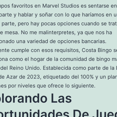
pos favoritos en Marvel Studios es sentarse e
parte y hablar y soñar con lo que haríamos en 
parte, pero hay pocas opciones cuando se tra
e mesa. No me malinterpretes, ya que nos ha
onado una variedad de opciones bancarias.
nte cumple con esos requisitos, Costa Bingo s
ona como el hogar de la comunidad de bingo m
e del Reino Unido. Establecida como parte de la
e Azar de 2023, etiquetado del 100% y un pla
es por niveles que ofrece lo siguiente.
lorando Las
rtunidades De Jue