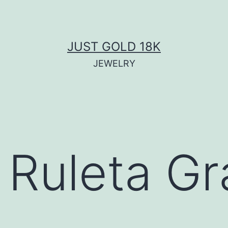
JUST GOLD 18K
JEWELRY
 Ruleta Gr