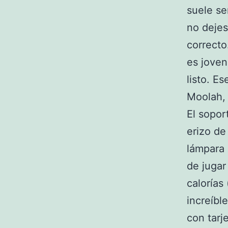
suele se
no dejes
correcto
es joven
listo. E
Moolah, 
El sopor
erizo de
lámpara 
de jugar
calorías
increíbl
con tarj