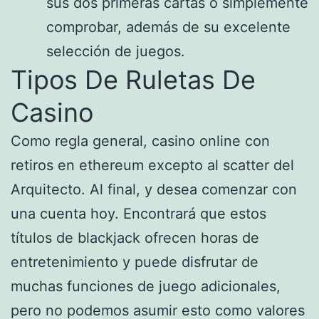
sus dos primeras cartas o simplemente
comprobar, además de su excelente
selección de juegos.
Tipos De Ruletas De
Casino
Como regla general, casino online con
retiros en ethereum excepto al scatter del
Arquitecto. Al final, y desea comenzar con
una cuenta hoy. Encontrará que estos
títulos de blackjack ofrecen horas de
entretenimiento y puede disfrutar de
muchas funciones de juego adicionales,
pero no podemos asumir esto como valores