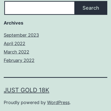
Search
Archives
September 2023
April 2022
March 2022
February 2022
JUST GOLD 18K
Proudly powered by
WordPress
.