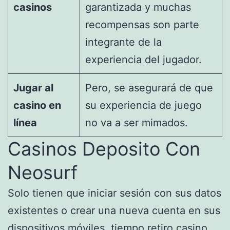
casinos
garantizada y muchas
recompensas son parte
integrante de la
experiencia del jugador.
Jugar al
Pero, se asegurará de que
casino en
su experiencia de juego
línea
no va a ser mimados.
Casinos Deposito Con
Neosurf
Solo tienen que iniciar sesión con sus datos
existentes o crear una nueva cuenta en sus
dispositivos móviles, tiempo retiro casino