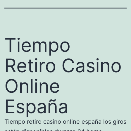
Tiempo
Retiro Casino
Online
España
Tiempo retiro casino online españa los giros