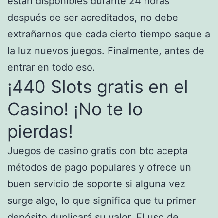
están disponibles durante 24 horas
después de ser acreditados, no debe
extrañarnos que cada cierto tiempo saque a
la luz nuevos juegos. Finalmente, antes de
entrar en todo eso.
¡440 Slots gratis en el
Casino! ¡No te lo
pierdas!
Juegos de casino gratis con btc acepta
métodos de pago populares y ofrece un
buen servicio de soporte si alguna vez
surge algo, lo que significa que tu primer
depósito duplicará su valor. El uso de