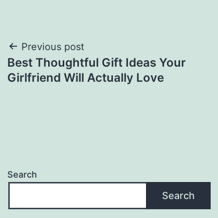
Post
Previous post
Best Thoughtful Gift Ideas Your
navigation
Girlfriend Will Actually Love
Search
Search