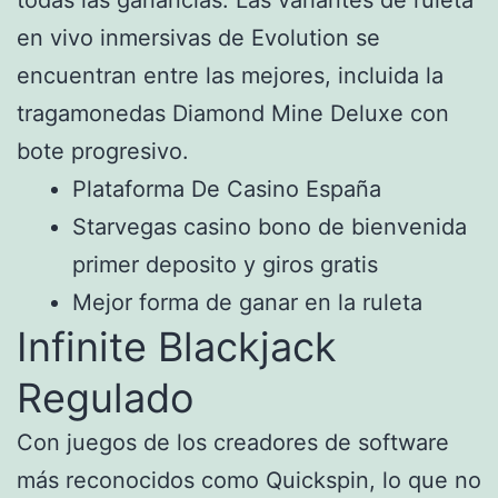
en vivo inmersivas de Evolution se
encuentran entre las mejores, incluida la
tragamonedas Diamond Mine Deluxe con
bote progresivo.
Plataforma De Casino España
Starvegas casino bono de bienvenida
primer deposito y giros gratis
Mejor forma de ganar en la ruleta
Infinite Blackjack
Regulado
Con juegos de los creadores de software
más reconocidos como Quickspin, lo que no