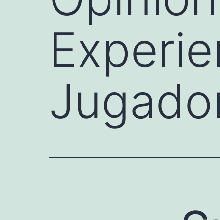
Experie
Jugado