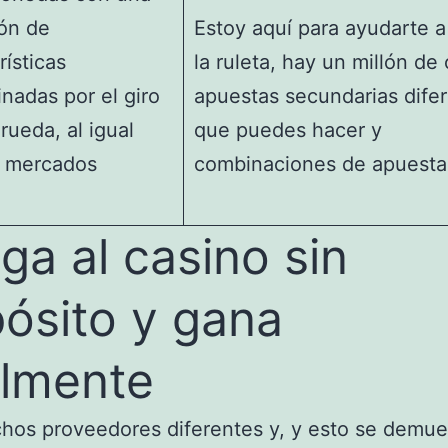
ón de
Estoy aquí para ayudarte a
rísticas
la ruleta, hay un millón de 
nadas por el giro
apuestas secundarias dife
rueda, al igual
que puedes hacer y
s mercados
combinaciones de apuesta
.
ga al casino sin
ósito y gana
ilmente
os proveedores diferentes y, y esto se demue