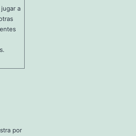
 jugar a
otras
rentes
s.
stra por