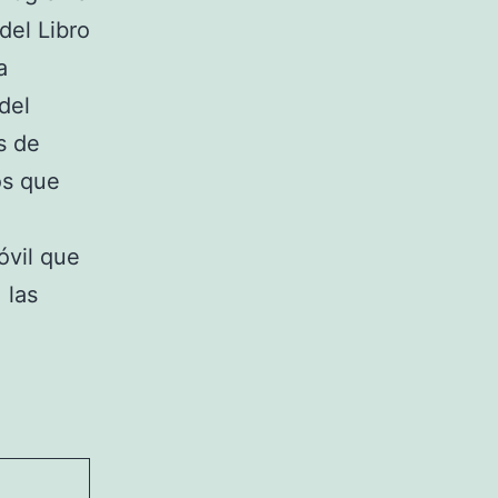
del Libro
a
del
s de
os que
óvil que
 las