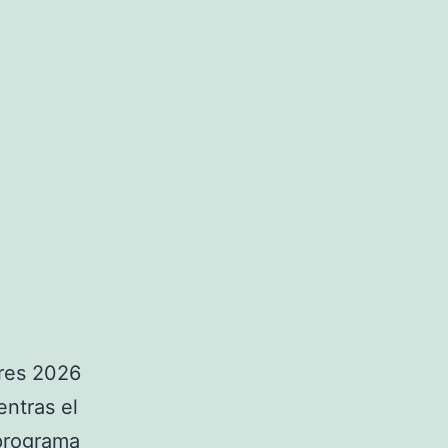
ores 2026
entras el
 programa