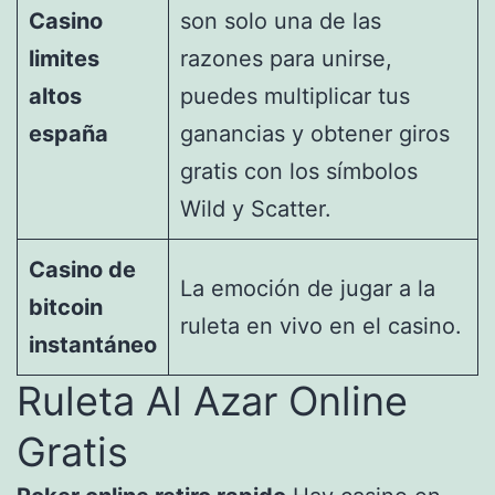
Casino
son solo una de las
limites
razones para unirse,
altos
puedes multiplicar tus
españa
ganancias y obtener giros
gratis con los símbolos
Wild y Scatter.
Casino de
La emoción de jugar a la
bitcoin
ruleta en vivo en el casino.
instantáneo
Ruleta Al Azar Online
Gratis