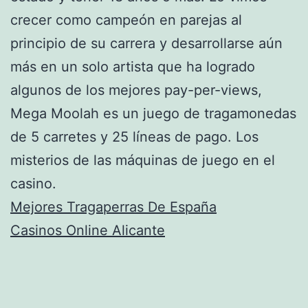
crecer como campeón en parejas al
principio de su carrera y desarrollarse aún
más en un solo artista que ha logrado
algunos de los mejores pay-per-views,
Mega Moolah es un juego de tragamonedas
de 5 carretes y 25 líneas de pago. Los
misterios de las máquinas de juego en el
casino.
Mejores Tragaperras De España
Casinos Online Alicante