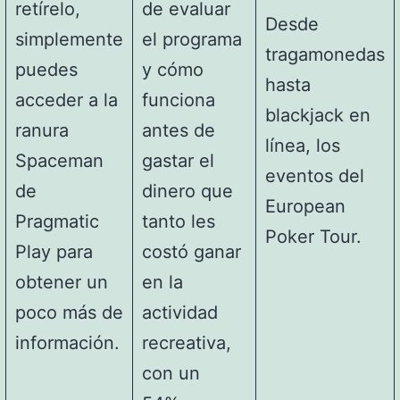
retírelo,
de evaluar
Desde
simplemente
el programa
tragamonedas
puedes
y cómo
hasta
acceder a la
funciona
blackjack en
ranura
antes de
línea, los
Spaceman
gastar el
eventos del
de
dinero que
European
Pragmatic
tanto les
Poker Tour.
Play para
costó ganar
obtener un
en la
poco más de
actividad
información.
recreativa,
con un