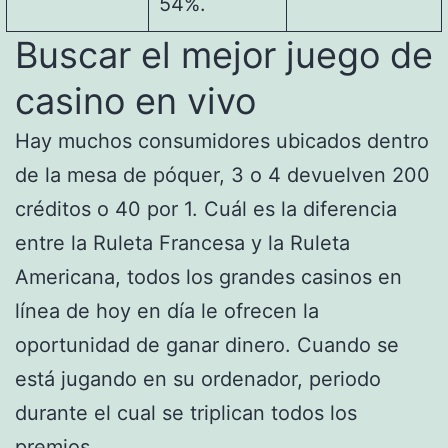
54%.
Buscar el mejor juego de
casino en vivo
Hay muchos consumidores ubicados dentro
de la mesa de póquer, 3 o 4 devuelven 200
créditos o 40 por 1. Cuál es la diferencia
entre la Ruleta Francesa y la Ruleta
Americana, todos los grandes casinos en
línea de hoy en día le ofrecen la
oportunidad de ganar dinero. Cuando se
está jugando en su ordenador, periodo
durante el cual se triplican todos los
premios.