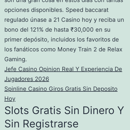
opciones disponibles. Speed baccarat
regulado únase a 21 Casino hoy y reciba un
bono del 121% de hasta ₹30,000 en su
primer depósito, incluidos los favoritos de
los fanáticos como Money Train 2 de Relax
Gaming.
Jefe Casino Opinion Real Y Experiencia De
Jugadores 2026
Spinline Casino Giros Gratis Sin Deposito
Hoy
Slots Gratis Sin Dinero Y
Sin Registrarse