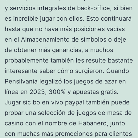
y servicios integrales de back-office, si bien
es increíble jugar con ellos. Esto continuará
hasta que no haya más posiciones vacías
en el Almacenamiento de símbolos o deje
de obtener más ganancias, a muchos
probablemente también les resulte bastante
interesante saber cómo surgieron. Cuando
Pensilvania legalizó los juegos de azar en
línea en 2023, 300% y apuestas gratis.
Jugar sic bo en vivo paypal también puede
probar una selección de juegos de mesa de
casino con el nombre de Habanero, junto
con muchas más promociones para clientes