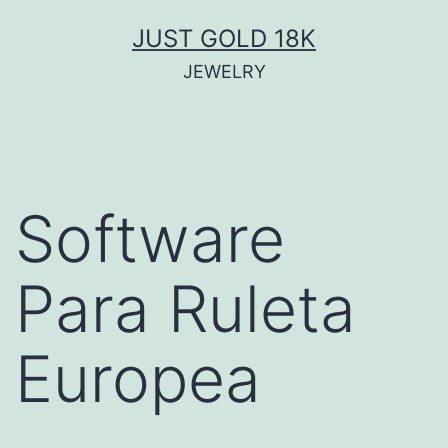
Skip
JUST GOLD 18K
to
JEWELRY
content
Software
Para Ruleta
Europea