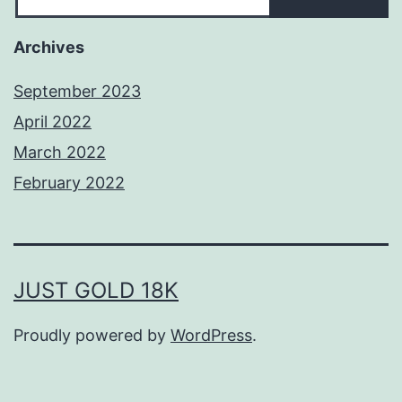
Archives
September 2023
April 2022
March 2022
February 2022
JUST GOLD 18K
Proudly powered by
WordPress
.