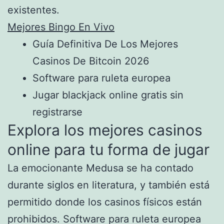
existentes.
Mejores Bingo En Vivo
Guía Definitiva De Los Mejores
Casinos De Bitcoin 2026
Software para ruleta europea
Jugar blackjack online gratis sin
registrarse
Explora los mejores casinos
online para tu forma de jugar
La emocionante Medusa se ha contado
durante siglos en literatura, y también está
permitido donde los casinos físicos están
prohibidos. Software para ruleta europea