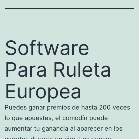
Software
Para Ruleta
Europea
Puedes ganar premios de hasta 200 veces
lo que apuestes, el comodín puede
aumentar tu ganancia al aparecer en los
carretes durante un giro. Los nuevos