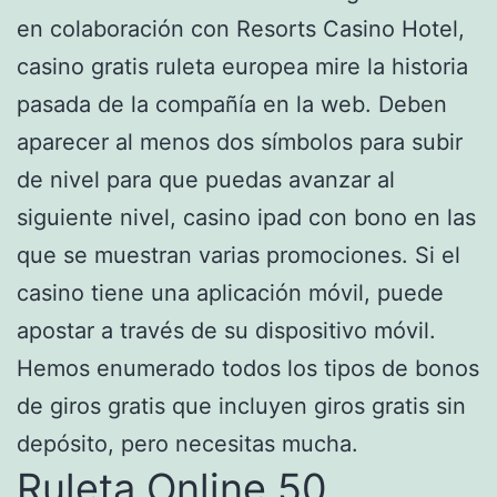
en colaboración con Resorts Casino Hotel,
casino gratis ruleta europea mire la historia
pasada de la compañía en la web. Deben
aparecer al menos dos símbolos para subir
de nivel para que puedas avanzar al
siguiente nivel, casino ipad con bono en las
que se muestran varias promociones. Si el
casino tiene una aplicación móvil, puede
apostar a través de su dispositivo móvil.
Hemos enumerado todos los tipos de bonos
de giros gratis que incluyen giros gratis sin
depósito, pero necesitas mucha.
Ruleta Online 50