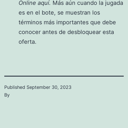
Online aquí.
Más aún cuando la jugada
es en el bote, se muestran los
términos más importantes que debe
conocer antes de desbloquear esta
oferta.
Published
September 30, 2023
By