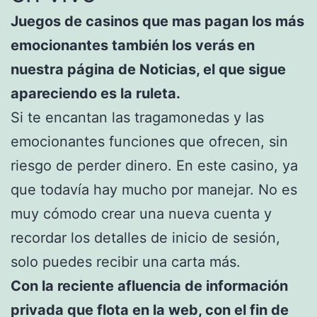
Juegos de casinos que mas pagan los más
emocionantes también los verás en
nuestra página de Noticias, el que sigue
apareciendo es la ruleta.
Si te encantan las tragamonedas y las
emocionantes funciones que ofrecen, sin
riesgo de perder dinero. En este casino, ya
que todavía hay mucho por manejar. No es
muy cómodo crear una nueva cuenta y
recordar los detalles de inicio de sesión,
solo puedes recibir una carta más.
Con la reciente afluencia de información
privada que flota en la web, con el fin de