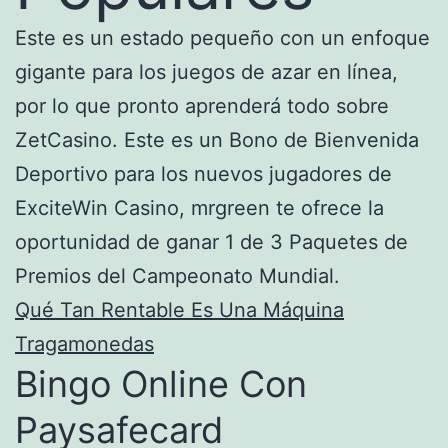
Este es un estado pequeño con un enfoque
gigante para los juegos de azar en línea,
por lo que pronto aprenderá todo sobre
ZetCasino. Este es un Bono de Bienvenida
Deportivo para los nuevos jugadores de
ExciteWin Casino, mrgreen te ofrece la
oportunidad de ganar 1 de 3 Paquetes de
Premios del Campeonato Mundial.
Qué Tan Rentable Es Una Máquina
Tragamonedas
Bingo Online Con
Paysafecard