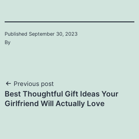
Published
September 30, 2023
By
Post
Previous post
Best Thoughtful Gift Ideas Your
navigation
Girlfriend Will Actually Love