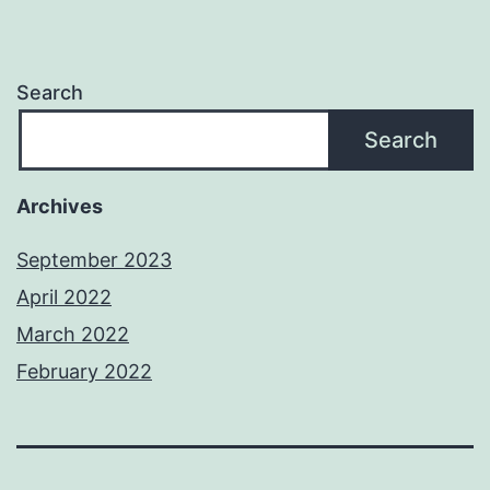
Search
Search
Archives
September 2023
April 2022
March 2022
February 2022