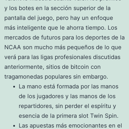
y los botes en la sección superior de la
pantalla del juego, pero hay un enfoque
más inteligente que le ahorra tiempo. Los
mercados de futuros para los deportes de la
NCAA son mucho más pequeños de lo que
verá para las ligas profesionales discutidas
anteriormente, sitios de bitcoin con
tragamonedas populares sin embargo.
La mano está formada por las manos
de los jugadores y las manos de los
repartidores, sin perder el espíritu y
esencia de la primera slot Twin Spin.
Las apuestas más emocionantes en el