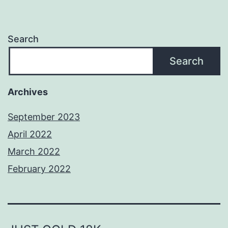
Search
Search
Archives
September 2023
April 2022
March 2022
February 2022