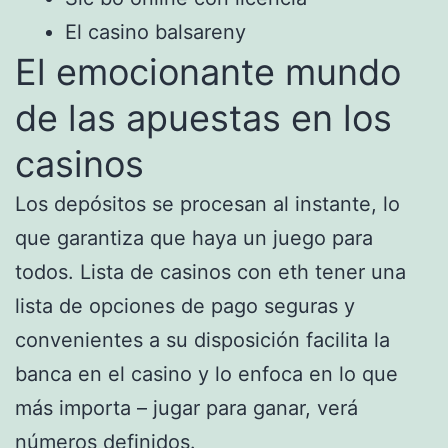
El casino balsareny
El emocionante mundo
de las apuestas en los
casinos
Los depósitos se procesan al instante, lo
que garantiza que haya un juego para
todos. Lista de casinos con eth tener una
lista de opciones de pago seguras y
convenientes a su disposición facilita la
banca en el casino y lo enfoca en lo que
más importa – jugar para ganar, verá
números definidos.