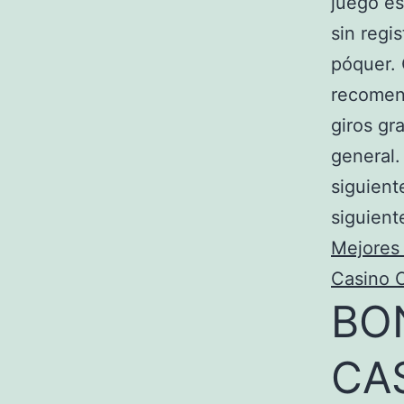
juego es
sin regi
póquer. 
recomen
giros gr
general.
siguient
siguient
Mejores
Casino C
BO
CA