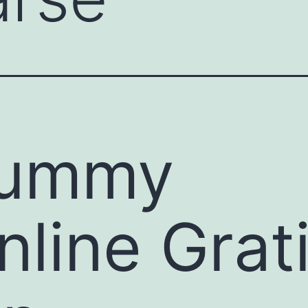
ummy
nline Grat