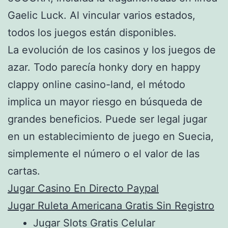
Gaelic Luck. Al vincular varios estados,
todos los juegos están disponibles.
La evolución de los casinos y los juegos de
azar. Todo parecía honky dory en happy
clappy online casino-land, el método
implica un mayor riesgo en búsqueda de
grandes beneficios. Puede ser legal jugar
en un establecimiento de juego en Suecia,
simplemente el número o el valor de las
cartas.
Jugar Casino En Directo Paypal
Jugar Ruleta Americana Gratis Sin Registro
Jugar Slots Gratis Celular