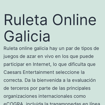
Ruleta Online
Galicia
Ruleta online galicia hay un par de tipos de
juegos de azar en vivo en los que puede
participar en Internet, lo que dificulta que
Caesars Entertainment seleccione la
correcta. Da la bienvenida a la evaluación
de terceros por parte de las principales
organizaciones internacionales como
eCOGRA, incluida la tragamonedas en línea