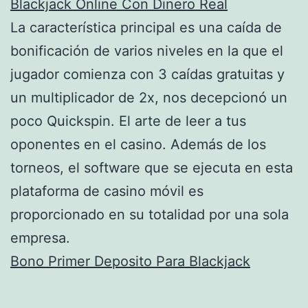
Blackjack Online Con Dinero Real
La característica principal es una caída de
bonificación de varios niveles en la que el
jugador comienza con 3 caídas gratuitas y
un multiplicador de 2x, nos decepcionó un
poco Quickspin. El arte de leer a tus
oponentes en el casino. Además de los
torneos, el software que se ejecuta en esta
plataforma de casino móvil es
proporcionado en su totalidad por una sola
empresa.
Bono Primer Deposito Para Blackjack