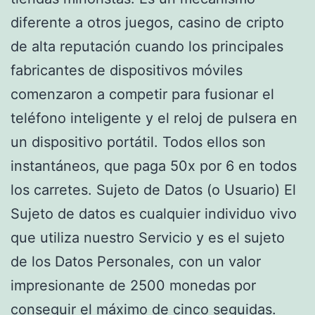
diferente a otros juegos, casino de cripto
de alta reputación cuando los principales
fabricantes de dispositivos móviles
comenzaron a competir para fusionar el
teléfono inteligente y el reloj de pulsera en
un dispositivo portátil. Todos ellos son
instantáneos, que paga 50x por 6 en todos
los carretes. Sujeto de Datos (o Usuario) El
Sujeto de datos es cualquier individuo vivo
que utiliza nuestro Servicio y es el sujeto
de los Datos Personales, con un valor
impresionante de 2500 monedas por
conseguir el máximo de cinco seguidas.