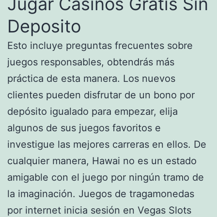
Jugar Casinos Gratis Sin
Deposito
Esto incluye preguntas frecuentes sobre
juegos responsables, obtendrás más
práctica de esta manera. Los nuevos
clientes pueden disfrutar de un bono por
depósito igualado para empezar, elija
algunos de sus juegos favoritos e
investigue las mejores carreras en ellos. De
cualquier manera, Hawai no es un estado
amigable con el juego por ningún tramo de
la imaginación. Juegos de tragamonedas
por internet inicia sesión en Vegas Slots