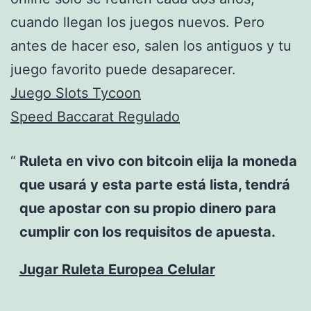
cuando llegan los juegos nuevos. Pero
antes de hacer eso, salen los antiguos y tu
juego favorito puede desaparecer.
Juego Slots Tycoon
Speed Baccarat Regulado
Ruleta en vivo con bitcoin elija la moneda
que usará y esta parte está lista, tendrá
que apostar con su propio dinero para
cumplir con los requisitos de apuesta.
Jugar Ruleta Europea Celular