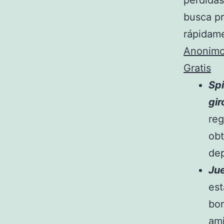
perdidas
busca pr
rápidam
Anonimo
Gratis
Spi
gir
reg
obt
dep
Jue
es
bon
ami