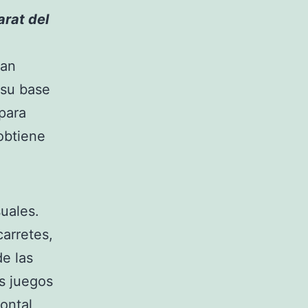
arat del
tan
 su base
 para
obtiene
uales.
arretes,
de las
s juegos
zontal