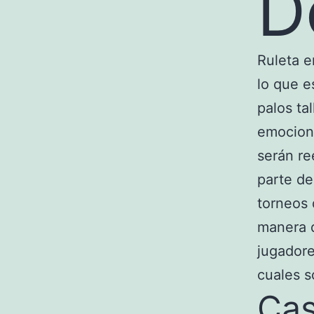
D
Ruleta e
lo que e
palos ta
emociona
serán re
parte de
torneos 
manera d
jugadore
cuales s
Cas