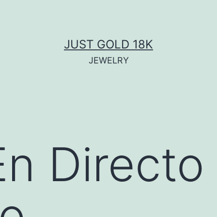
JUST GOLD 18K
JEWELRY
En Directo
to