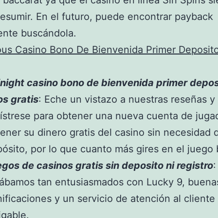
 baccarat ya que el casino en línea Sin Spins s
esumir. En el futuro, puede encontrar payback
ente buscándola.
us Casino Bono De Bienvenida Primer Deposito
night casino bono de bienvenida primer depos
os gratis
: Eche un vistazo a nuestras reseñas y
ístrese para obtener una nueva cuenta de juga
ener su dinero gratis del casino sin necesidad 
ósito, por lo que cuanto más gires en el juego 
gos de casinos gratis sin deposito ni registro
:
tábamos tan entusiasmados con Lucky 9, buena
ificaciones y un servicio de atención al cliente
gable.