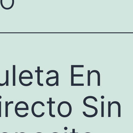
uleta En
irecto Sin