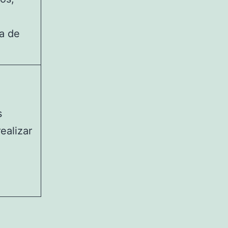
ra de
s
ealizar