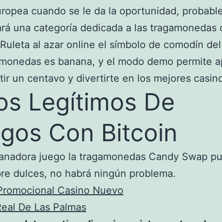
uropea cuando se le da la oportunidad, probab
rá una categoría dedicada a las tragamonedas
 Ruleta al azar online el símbolo de comodín de
amonedas es banana, y el modo demo permite a
rtir un centavo y divertirte en los mejores casin
ios Legítimos De
gos Con Bitcoin
ganadora juego la tragamonedas Candy Swap pu
re dulces, no habrá ningún problema.
Promocional Casino Nuevo
Real De Las Palmas