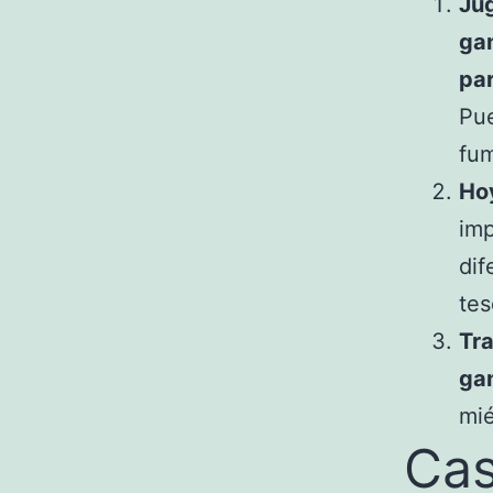
Jug
gan
par
Pue
fum
Hoy
imp
dif
tes
Tra
gan
mié
Cas