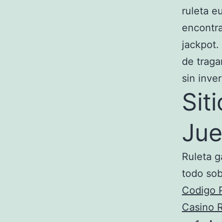
ruleta e
encontra
jackpot.
de trag
sin inve
Sit
Jue
Ruleta 
todo sob
Codigo 
Casino 