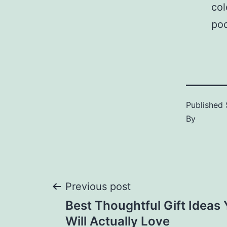
col
pod
Published
By
Post
Previous post
Best Thoughtful Gift Ideas 
navigation
Will Actually Love