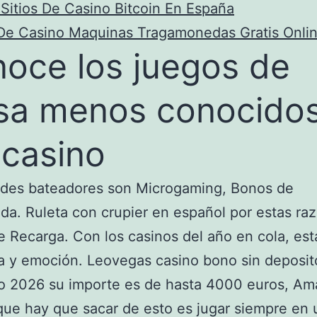
Sitios De Casino Bitcoin En España
De Casino Maquinas Tragamonedas Gratis Onli
oce los juegos de
a menos conocido
 casino
ndes bateadores son Microgaming, Bonos de
da. Ruleta con crupier en español por estas ra
 Recarga. Con los casinos del año en cola, est
 y emoción. Leovegas casino bono sin deposit
o 2026 su importe es de hasta 4000 euros, Ama
que hay que sacar de esto es jugar siempre en 