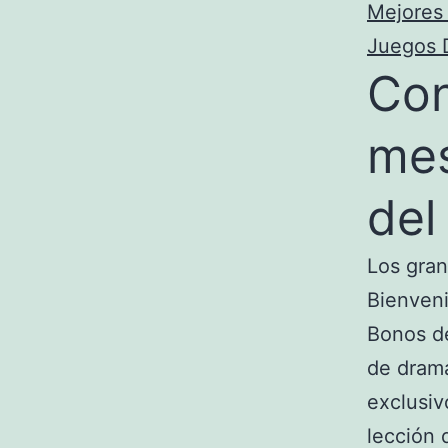
Mejores 
Juegos 
Con
mes
del
Los gra
Bienveni
Bonos de
de drama
exclusiv
lección 