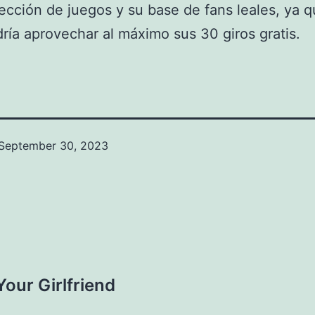
ección de juegos y su base de fans leales, ya 
ría aprovechar al máximo sus 30 giros gratis.
September 30, 2023
Your Girlfriend