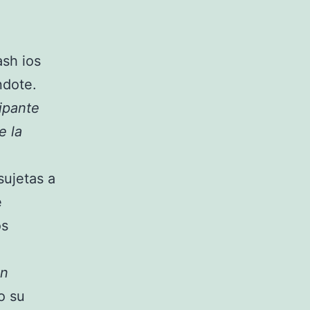
ash ios
ndote.
ipante
e la
sujetas a
e
os
en
o su