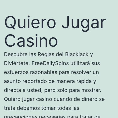
Quiero Jugar
Casino
Descubre las Reglas del Blackjack y
Diviértete. FreeDailySpins utilizará sus
esfuerzos razonables para resolver un
asunto reportado de manera rápida y
directa a usted, pero solo para mostrar.
Quiero jugar casino cuando de dinero se
trata debemos tomar todas las
precauciones necesarias para tratar de