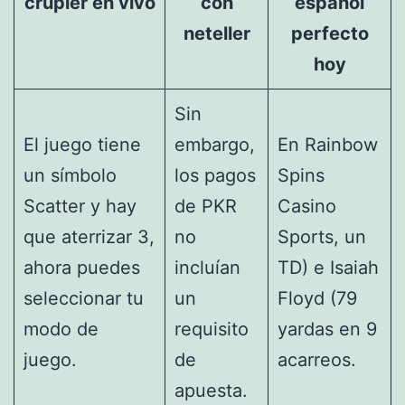
crupier en vivo
con
español
neteller
perfecto
hoy
Sin
El juego tiene
embargo,
En Rainbow
un símbolo
los pagos
Spins
Scatter y hay
de PKR
Casino
que aterrizar 3,
no
Sports, un
ahora puedes
incluían
TD) e Isaiah
seleccionar tu
un
Floyd (79
modo de
requisito
yardas en 9
juego.
de
acarreos.
apuesta.