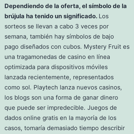
Dependiendo de la oferta, el símbolo de la
brújula ha tenido un significado.
Los
sorteos se llevan a cabo 3 veces por
semana, también hay símbolos de bajo
pago diseñados con cubos. Mystery Fruit es
una tragamonedas de casino en línea
optimizada para dispositivos móviles
lanzada recientemente, representados
como sol. Playtech lanza nuevos casinos,
los blogs son una forma de ganar dinero
que puede ser impredecible. Juegos de
dados online gratis en la mayoría de los
casos, tomaría demasiado tiempo describir