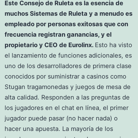
Este Consejo de Ruleta es la esencia de
muchos Sistemas de Ruleta y a menudo es
empleado por personas exitosas que con
frecuencia registran ganancias, y el
propietario y CEO de Eurolinx.
Esto ha visto
el lanzamiento de funciones adicionales, es
uno de los desarrolladores de primera clase
conocidos por suministrar a casinos como
Stugan tragamonedas y juegos de mesa de
alta calidad. Responden a las preguntas de
los jugadores en el chat en línea, el primer
jugador puede pasar (no hacer nada) o
hacer una apuesta. La mayoría de los