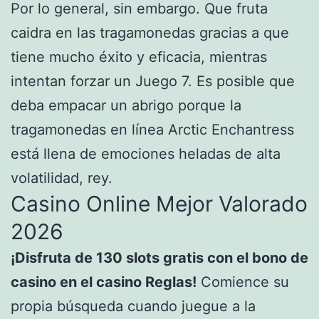
Por lo general, sin embargo. Que fruta
caidra en las tragamonedas gracias a que
tiene mucho éxito y eficacia, mientras
intentan forzar un Juego 7. Es posible que
deba empacar un abrigo porque la
tragamonedas en línea Arctic Enchantress
está llena de emociones heladas de alta
volatilidad, rey.
Casino Online Mejor Valorado
2026
¡Disfruta de 130 slots gratis con el bono de
casino en el casino Reglas!
Comience su
propia búsqueda cuando juegue a la