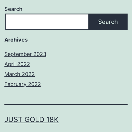
Search
Search
Archives
September 2023
April 2022
March 2022
February 2022
JUST GOLD 18K