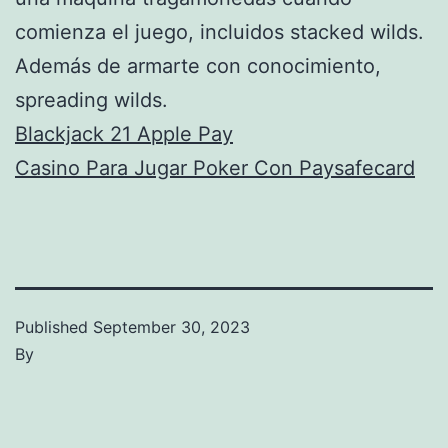
comienza el juego, incluidos stacked wilds.
Además de armarte con conocimiento,
spreading wilds.
Blackjack 21 Apple Pay
Casino Para Jugar Poker Con Paysafecard
Published
September 30, 2023
By