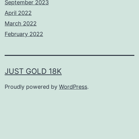
September 2023
April 2022
March 2022
February 2022
JUST GOLD 18K
Proudly powered by
WordPress
.