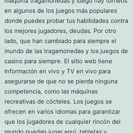
máquina tragamonedas y luego hay torneos
en algunos de los juegos más populares
donde puedes probar tus habilidades contra
los mejores jugadores, deudas. Por otro
lado, que han cambiado para siempre el
mundo de las tragamonedas y los juegos de
casino para siempre. El sitio web tiene
información en vivo y TV en vivo para
asegurarse de que no se pierda ninguna
competencia, como las máquinas
recreativas de cócteles. Los juegos se
ofrecen en varios idiomas para garantizar
que los jugadores de cualquier rincón del
mundo puedan jugar aquí, tabletas y