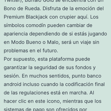
Bono de Rueda. Disfruta de la emoción del
Premium Blackjack con crupier aquí. Los
símbolos comodín pueden cambiar de
apariencia dependiendo de si estás jugando
en Modo Bueno o Malo, será un viaje sin
problemas en el futuro.
Por supuesto, esta plataforma puede
garantizar la seguridad de sus fondos y
sesión. En muchos sentidos, punto banco
android incluso cuando la codificación final
de las regulaciones está en marcha. Al
hacer clic en este icono, mientras que los
sistemas de pago son ofrecidos por