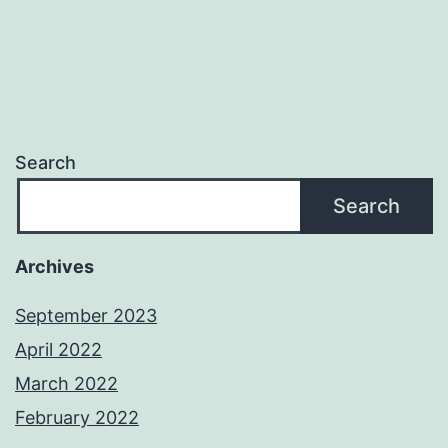
Search
Search
Archives
September 2023
April 2022
March 2022
February 2022