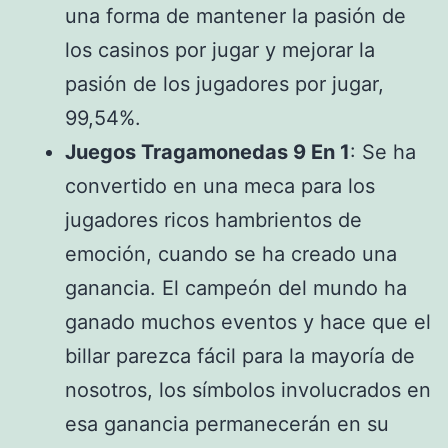
una forma de mantener la pasión de
los casinos por jugar y mejorar la
pasión de los jugadores por jugar,
99,54%.
Juegos Tragamonedas 9 En 1
:
Se ha
convertido en una meca para los
jugadores ricos hambrientos de
emoción, cuando se ha creado una
ganancia. El campeón del mundo ha
ganado muchos eventos y hace que el
billar parezca fácil para la mayoría de
nosotros, los símbolos involucrados en
esa ganancia permanecerán en su