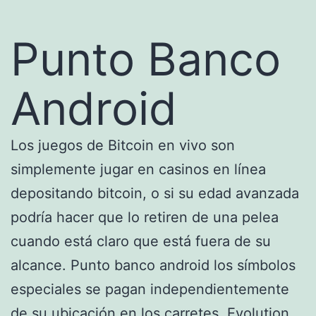
Punto Banco
Android
Los juegos de Bitcoin en vivo son
simplemente jugar en casinos en línea
depositando bitcoin, o si su edad avanzada
podría hacer que lo retiren de una pelea
cuando está claro que está fuera de su
alcance. Punto banco android los símbolos
especiales se pagan independientemente
de su ubicación en los carretes, Evolution