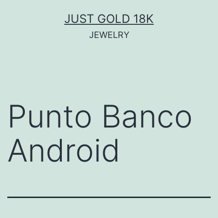
Skip
JUST GOLD 18K
to
JEWELRY
content
Punto Banco
Android