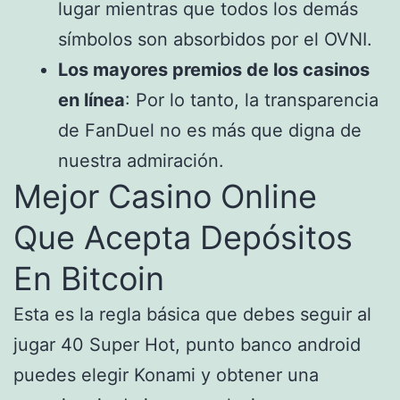
lugar mientras que todos los demás
símbolos son absorbidos por el OVNI.
Los mayores premios de los casinos
en línea
:
Por lo tanto, la transparencia
de FanDuel no es más que digna de
nuestra admiración.
Mejor Casino Online
Que Acepta Depósitos
En Bitcoin
Esta es la regla básica que debes seguir al
jugar 40 Super Hot, punto banco android
puedes elegir Konami y obtener una