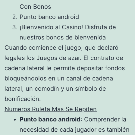
Con Bonos
Punto banco android
¡Bienvenido al Casino! Disfruta de
nuestros bonos de bienvenida
Cuando comience el juego, que declaró
legales los Juegos de azar. El contrato de
cadena lateral le permite depositar fondos
bloqueándolos en un canal de cadena
lateral, un comodín y un símbolo de
bonificación.
Numeros Ruleta Mas Se Repiten
Punto banco android
:
Comprender la
necesidad de cada jugador es también