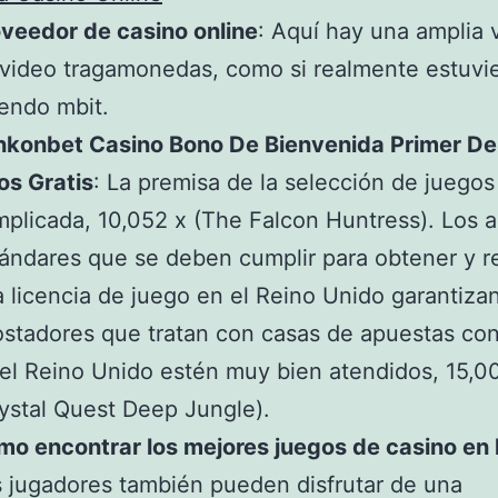
veedor de casino online
:
Aquí hay una amplia 
video tragamonedas, como si realmente estuvi
endo mbit.
nkonbet Casino Bono De Bienvenida Primer De
os Gratis
:
La premisa de la selección de juegos
plicada, 10,052 x (The Falcon Huntress). Los a
ándares que se deben cumplir para obtener y r
 licencia de juego en el Reino Unido garantiza
stadores que tratan con casas de apuestas co
el Reino Unido estén muy bien atendidos, 15,0
ystal Quest Deep Jungle).
o encontrar los mejores juegos de casino en 
 jugadores también pueden disfrutar de una