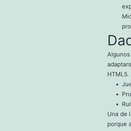
exp
Mic
pro
Dad
Algunos 
adaptars
HTML5.
Jue
Pro
Rul
Una de l
porque a