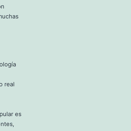
on
 muchas
a
ología
o real
pular es
ntes,