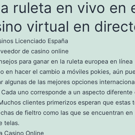
la ruleta en vivo en 
ino virtual en direc
inos Licenciado España
veedor de casino online
sejos para ganar en la ruleta europea en línea
 en hacer el cambio a móviles pokies, aún pu
r algunas de las mejores opciones internaciona
 Cada uno corresponde a un aspecto diferente 
Muchos clientes primerizos esperan que estas t
chas de fieltro como las que se encuentran en
e telas.
a Casino Online