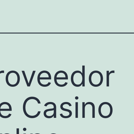
roveedor
e Casino