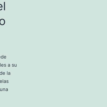
el
to
ede
les a su
de la
elas
 una