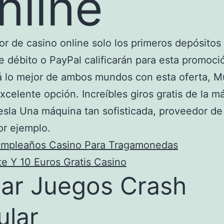
nline
r de casino online solo los primeros depósitos
de débito o PayPal calificarán para esta promoci
 lo mejor de ambos mundos con esta oferta, Mu
xcelente opción. Increíbles giros gratis de la m
esla Una máquina tan sofisticada, proveedor de
or ejemplo.
mpleaños Casino Para Tragamonedas
te Y 10 Euros Gratis Casino
ar Juegos Crash
ular