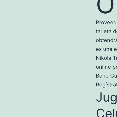
O
Proveedo
tarjeta 
obtendrá
es una e
Nikola T
online p
Bono Cu
Regístra
Jug
Cel