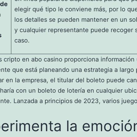
 de
elegir qué tipo le conviene más, por lo qu
n
los detalles se pueden mantener en un sol
y cualquier representante puede recoger 
s
caso.
cripto en abo casino proporciona información ú
ente que está planeando una estrategia a largo 
ar en la empresa, el titular del boleto puede can
haría con un boleto de lotería en cualquier ubi
ante. Lanzada a principios de 2023, varios jueg
erimenta la emoció