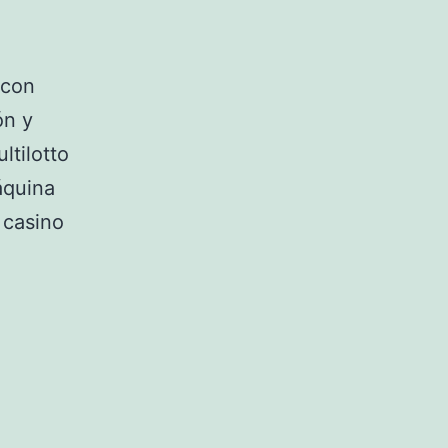
 con
ón y
ltilotto
áquina
 casino