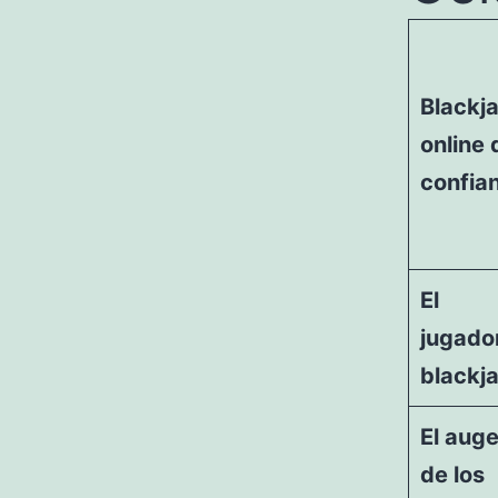
Blackj
online 
confia
El
jugado
blackj
El aug
de los