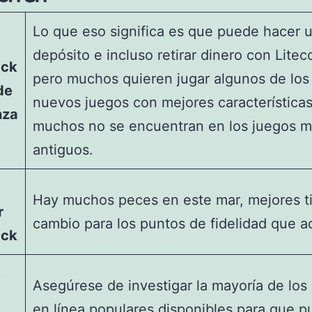
Lo que eso significa es que puede hacer 
depósito e incluso retirar dinero con Litec
ack
pero muchos quieren jugar algunos de los
de
nuevos juegos con mejores característica
nza
muchos no se encuentran en los juegos 
antiguos.
Hay muchos peces en este mar, mejores t
r
cambio para los puntos de fidelidad que a
ack
e
Asegúrese de investigar la mayoría de los
en línea populares disponibles para que 