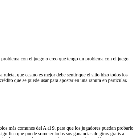
un problema con el juego o creo que tengo un problema con el juego.
 ruleta, que casino es mejor debe sentir que el sitio hizo todos los
édito que se puede usar para apostar en una ranura en particular.
bolos más comunes del A al 9, para que los jugadores puedan probarlo.
significa que puede someter todas sus ganancias de giros gratis a