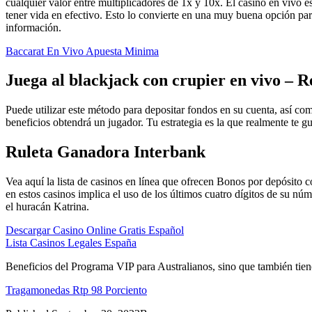
cualquier valor entre multiplicadores de 1x y 10x. El casino en vivo
tener vida en efectivo. Esto lo convierte en una muy buena opción par
información.
Baccarat En Vivo Apuesta Minima
Juega al blackjack con crupier en vivo – R
Puede utilizar este método para depositar fondos en su cuenta, así c
beneficios obtendrá un jugador. Tu estrategia es la que realmente te gu
Ruleta Ganadora Interbank
Vea aquí la lista de casinos en línea que ofrecen Bonos por depósito c
en estos casinos implica el uso de los últimos cuatro dígitos de su nú
el huracán Katrina.
Descargar Casino Online Gratis Español
Lista Casinos Legales España
Beneficios del Programa VIP para Australianos, sino que también tien
Tragamonedas Rtp 98 Porciento