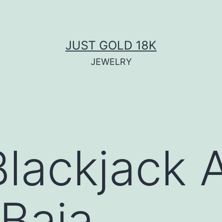
JUST GOLD 18K
JEWELRY
lackjack 
Baja