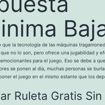
puesta
inima Baj
 que la tecnología de las máquinas tragamone
a que no lo son, pero ofrece una jugabilidad y e
 emocionantes para el juego. Eso se debe a que
res se ponen al día, muchas personas se burla
poner el juego en el mismo estante que los dep
ar Ruleta Gratis Sin