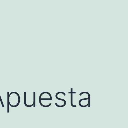
Apuesta