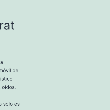
rat
la
móvil de
ístico
 oídos.
o solo es