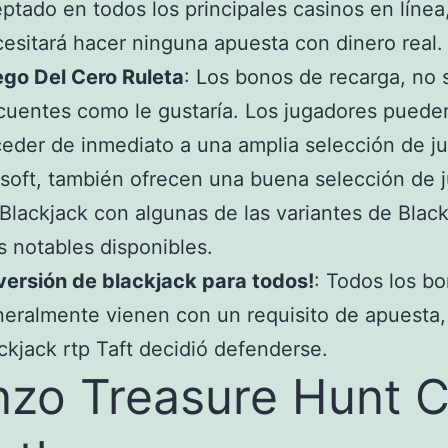
ptado en todos los principales casinos en línea
esitará hacer ninguna apuesta con dinero real.
go Del Cero Ruleta
:
Los bonos de recarga, no 
cuentes como le gustaría. Los jugadores puede
eder de inmediato a una amplia selección de j
soft, también ofrecen una buena selección de 
Blackjack con algunas de las variantes de Blac
 notables disponibles.
versión de blackjack para todos!
:
Todos los b
eralmente vienen con un requisito de apuesta,
ckjack rtp Taft decidió defenderse.
zo Treasure Hunt 