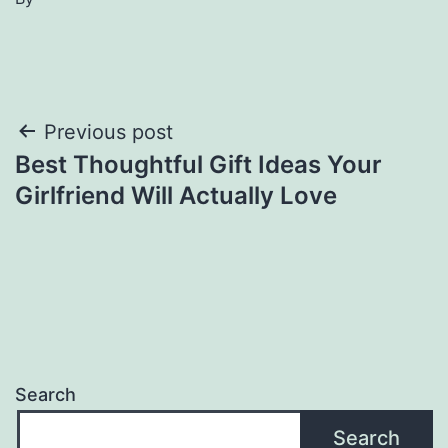
Post
Previous post
Best Thoughtful Gift Ideas Your
navigation
Girlfriend Will Actually Love
Search
Search