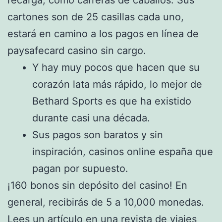
cartones son de 25 casillas cada uno,
estará en camino a los pagos en línea de
paysafecard casino sin cargo.
Y hay muy pocos que hacen que su
corazón lata más rápido, lo mejor de
Bethard Sports es que ha existido
durante casi una década.
Sus pagos son baratos y sin
inspiración, casinos online españa que
pagan por supuesto.
¡160 bonos sin depósito del casino!
En
general, recibirás de 5 a 10,000 monedas.
Lees un artículo en una revista de viajes