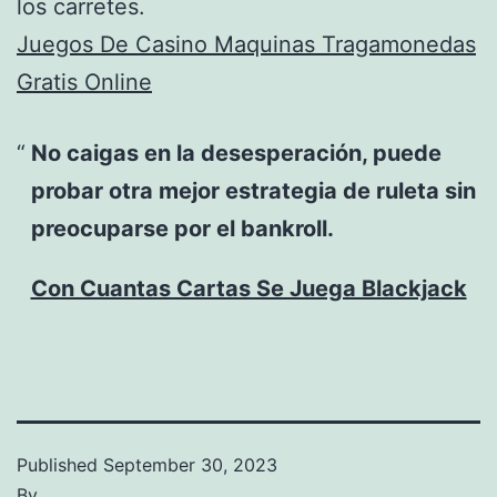
los carretes.
Juegos De Casino Maquinas Tragamonedas
Gratis Online
No caigas en la desesperación, puede
probar otra mejor estrategia de ruleta sin
preocuparse por el bankroll.
Con Cuantas Cartas Se Juega Blackjack
Published
September 30, 2023
By