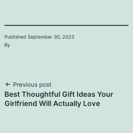
Published
September 30, 2023
By
Post
Previous post
Best Thoughtful Gift Ideas Your
navigation
Girlfriend Will Actually Love