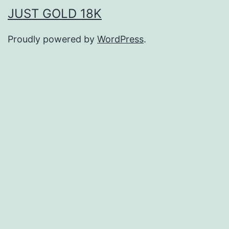
JUST GOLD 18K
Proudly powered by
WordPress
.