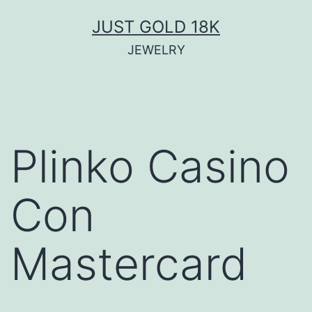
Skip
JUST GOLD 18K
to
JEWELRY
content
Plinko Casino
Con
Mastercard