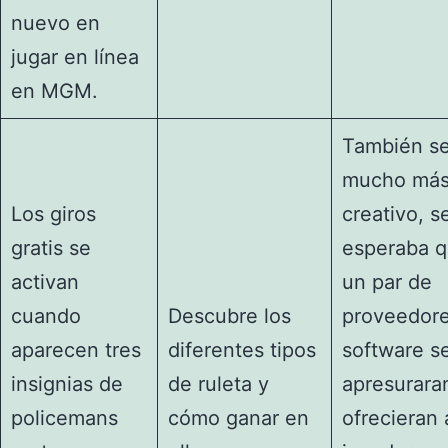
nuevo en
jugar en línea
en MGM.
También s
mucho má
Los giros
creativo, s
gratis se
esperaba 
activan
un par de
cuando
Descubre los
proveedor
aparecen tres
diferentes tipos
software s
insignias de
de ruleta y
apresurara
policemans
cómo ganar en
ofrecieran 