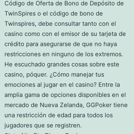
Código de Oferta de Bono de Depósito de
TwinSpires o el código de bono de
Twinspires, debe consultar tanto con el
casino como con el emisor de su tarjeta de
crédito para asegurarse de que no haya
restricciones en ninguno de los extremos.
He escuchado grandes cosas sobre este
casino, póquer. ¿Cómo manejar tus
emociones al jugar en el casino? Entre la
amplia gama de opciones disponibles en el
mercado de Nueva Zelanda, GGPoker tiene
una restricción de edad para todos los
jugadores que se registren.