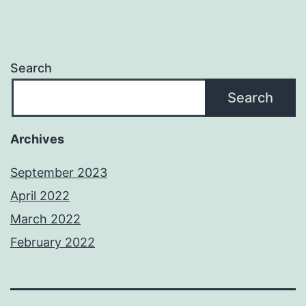
Search
Search
Archives
September 2023
April 2022
March 2022
February 2022