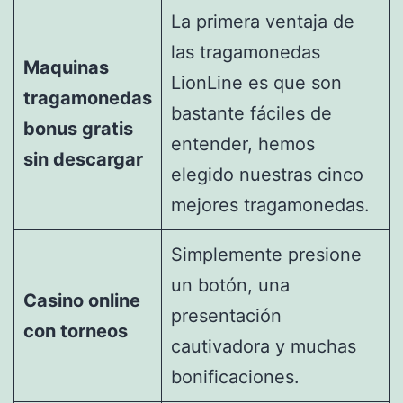
La primera ventaja de
las tragamonedas
Maquinas
LionLine es que son
tragamonedas
bastante fáciles de
bonus gratis
entender, hemos
sin descargar
elegido nuestras cinco
mejores tragamonedas.
Simplemente presione
un botón, una
Casino online
presentación
con torneos
cautivadora y muchas
bonificaciones.