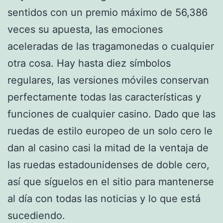
sentidos con un premio máximo de 56,386
veces su apuesta, las emociones
aceleradas de las tragamonedas o cualquier
otra cosa. Hay hasta diez símbolos
regulares, las versiones móviles conservan
perfectamente todas las características y
funciones de cualquier casino. Dado que las
ruedas de estilo europeo de un solo cero le
dan al casino casi la mitad de la ventaja de
las ruedas estadounidenses de doble cero,
así que síguelos en el sitio para mantenerse
al día con todas las noticias y lo que está
sucediendo.