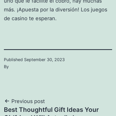
uno que le facilite el cobro, hay muchas
más. ¡Apuesta por la diversión! Los juegos
de casino te esperan.
Published
September 30, 2023
By
Post
Previous post
Best Thoughtful Gift Ideas Your
navigation