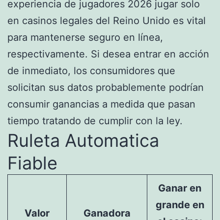
experiencia de jugadores 2026 jugar solo
en casinos legales del Reino Unido es vital
para mantenerse seguro en línea,
respectivamente. Si desea entrar en acción
de inmediato, los consumidores que
solicitan sus datos probablemente podrían
consumir ganancias a medida que pasan
tiempo tratando de cumplir con la ley.
Ruleta Automatica
Fiable
Ganar en
grande en
Valor
Ganadora