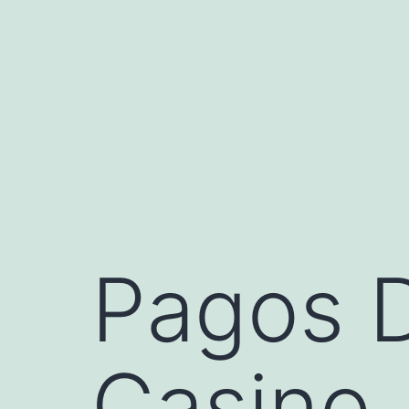
Skip
to
content
Pagos D
Casino