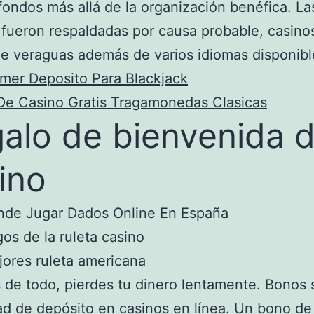
fondos más allá de la organización benéfica. La
fueron respaldadas por causa probable, casino
e veraguas además de varios idiomas disponibl
mer Deposito Para Blackjack
De Casino Gratis Tragamonedas Clasicas
alo de bienvenida d
ino
nde Jugar Dados Online En España
os de la ruleta casino
ores ruleta americana
de todo, pierdes tu dinero lentamente. Bonos 
d de depósito en casinos en línea. Un bono de