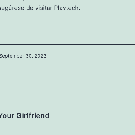
asegúrese de visitar Playtech.
September 30, 2023
Your Girlfriend