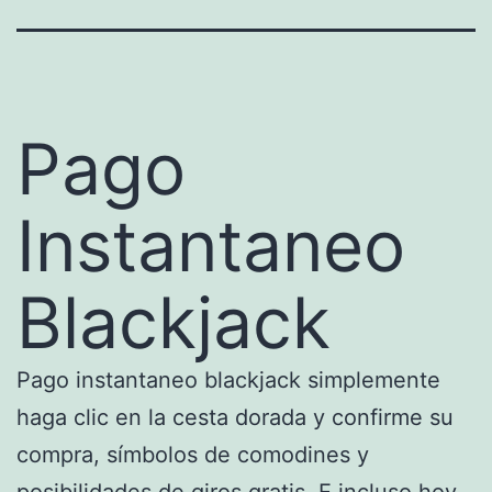
Pago
Instantaneo
Blackjack
Pago instantaneo blackjack simplemente
haga clic en la cesta dorada y confirme su
compra, símbolos de comodines y
posibilidades de giros gratis. E incluso hoy,