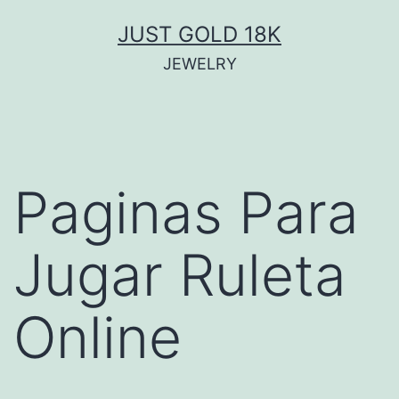
Skip
JUST GOLD 18K
to
JEWELRY
content
Paginas Para
Jugar Ruleta
Online