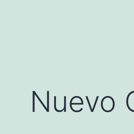
Skip
to
content
Nuevo 