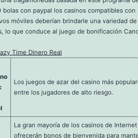
 una tragamonedas basada en este programa de
 bolas con paypal los casinos compatibles con
ivos móviles deberían brindarle una variedad de
, lo que conduce al juego de bonificación Can
azy Time Dinero Real
s
ino
Los juegos de azar del casino más popula
c
entre los jugadores de alto riesgo.
l
La gran mayoría de los casinos de Internet
ofrecerán bonos de bienvenida para mant