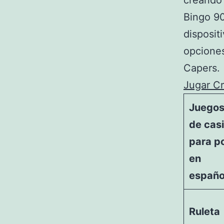
creando
Bingo 90
disposit
opciones
Capers.
Jugar Cr
Juego
de cas
para p
en
españo
Ruleta