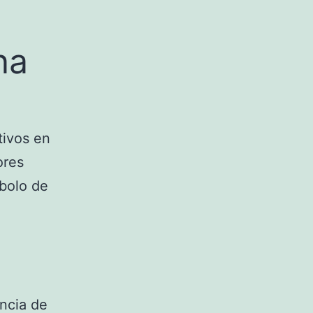
na
tivos en
ores
bolo de
ncia de