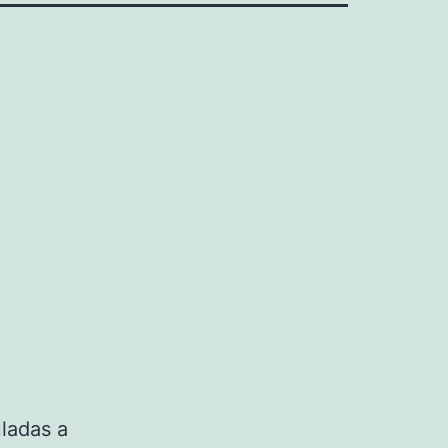
uladas a