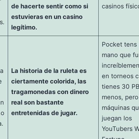
r
de hacerte sentir como si
casinos físic
estuvieras en un casino
s.
legítimo.
Pocket tens
mano que fu
increíblemen
na
La historia de la ruleta es
en torneos 
e
ciertamente colorida, las
tienes 30 PB
tragamonedas con dinero
menos, pero 
en
real son bastante
máquinas q
no
entretenidas de jugar.
juegan los
a.
YouTubers W