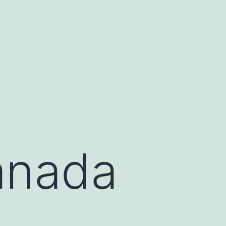
anada