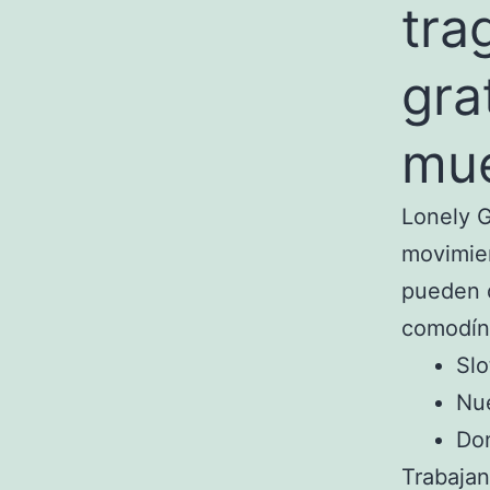
tra
gra
mue
Lonely G
movimien
pueden d
comodín
Slo
Nu
Don
Trabajan