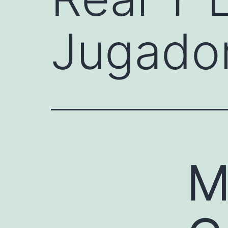
Jugado
M