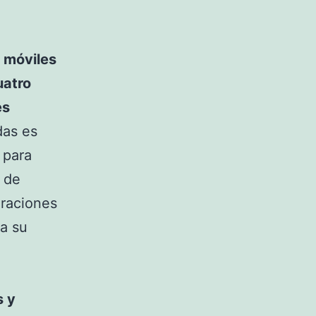
 móviles
uatro
es
das es
 para
 de
eraciones
ca su
s y