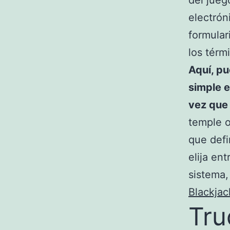
del jueg
electrón
formular
los térm
Aquí, p
simple 
vez que
temple o
que defi
elija en
sistema,
Blackjac
Tru