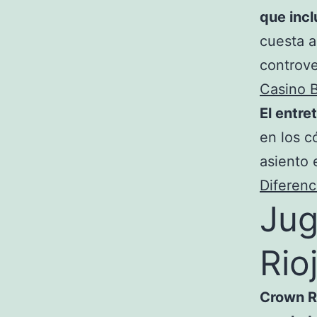
que inc
cuesta a
controve
Casino B
El entre
en los c
asiento 
Diferenc
Jug
Rio
Crown Re