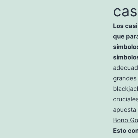
cas
Los cas
que par
símbolos
símbolos
adecuada
grandes 
blackjac
cruciale
apuesta 
Bono Go
Esto com