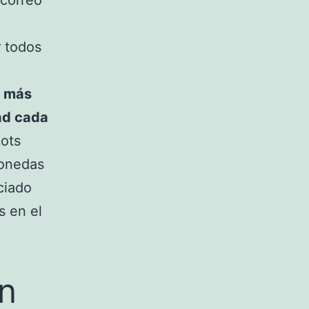
 correo
r todos
a más
ad cada
lots
monedas
ciado
s en el
n