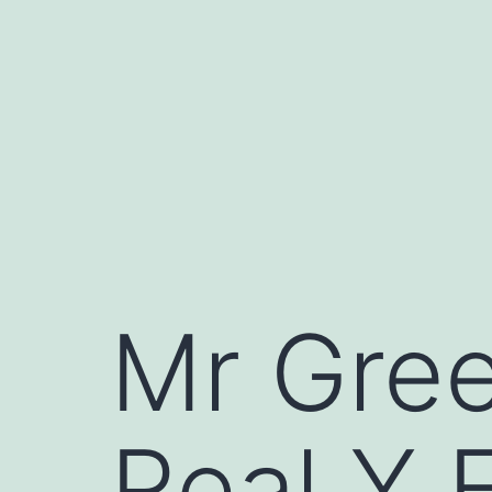
Skip
to
content
Mr Gree
Real Y 