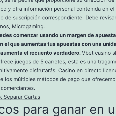
o, se le pedirá que proporcione su dirección de
ico y otra información personal contenida en el
io de suscripción correspondiente. Debe revisa
inos, Microgaming.
uedes comenzar usando un margen de apuest
en el que aumentas tus apuestas con una unid
 aumenta el recuento verdadero.
Vbet casino s
frece juegos de 5 carretes, esta es una traga
nitivamente disfrutarás. Casino en directo licen
tre los múltiples métodos de pago que ofrecemo
 comerciantes.
k Separar Cartas
cos para ganar en u