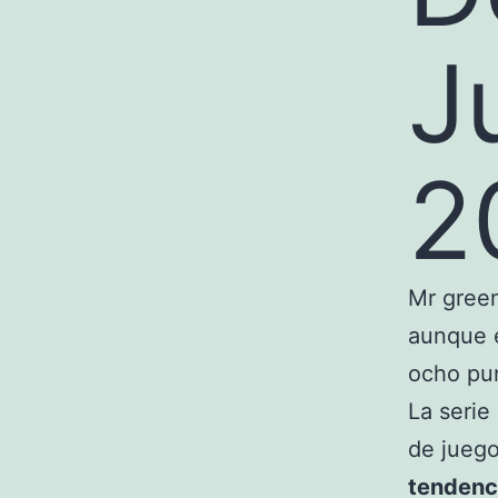
J
2
Mr green
aunque e
ocho pun
La serie
de juego
tendenci