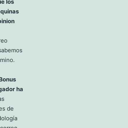
e los
áquinas
pinion
reo
í sabemos
amino.
 Bonus
gador ha
as
nes de
dología