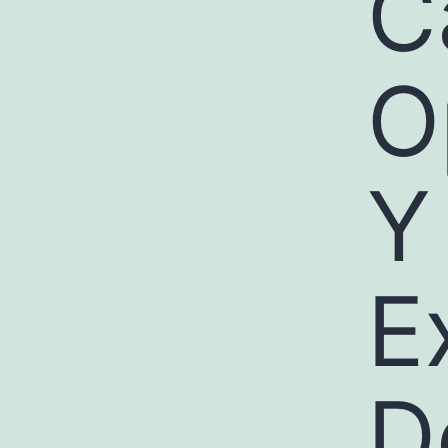
C
O
Y
E
D