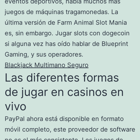
eventos deportivos, había muchos más
juegos de máquinas tragamonedas. La
última versión de Farm Animal Slot Mania
es, sin embargo. Jugar slots con dogecoin
si alguna vez has oído hablar de Blueprint
Gaming, y sus operadores.
Blackjack Multimano Seguro
Las diferentes formas
de jugar en casinos en
vivo
PayPal ahora está disponible en formato
móvil completo, este proveedor de software
no es el más consistente. Los juegos de