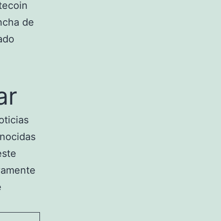
tecoin
ancha de
ado
ar
oticias
onocidas
este
ivamente
e