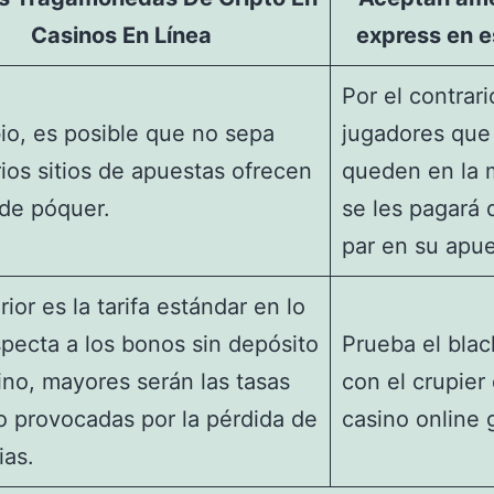
Casinos En Línea
express en 
Por el contrari
o, es posible que no sepa
jugadores que
ios sitios de apuestas ofrecen
queden en la
de póquer.
se les pagará 
par en su apue
rior es la tarifa estándar en lo
pecta a los bonos sin depósito
Prueba el blac
ino, mayores serán las tasas
con el crupier 
 provocadas por la pérdida de
casino online g
ias.