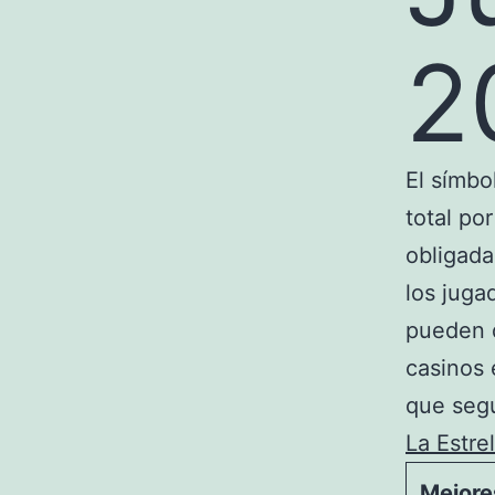
2
El símbo
total po
obligada
los juga
pueden d
casinos 
que segu
La Estre
Mejore