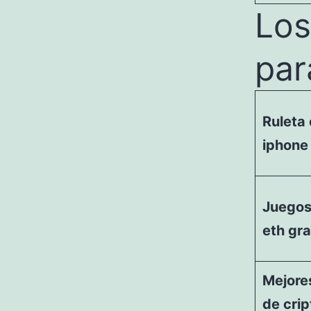
Los
par
Ruleta
iphone
Juegos
eth gra
Mejore
de cri