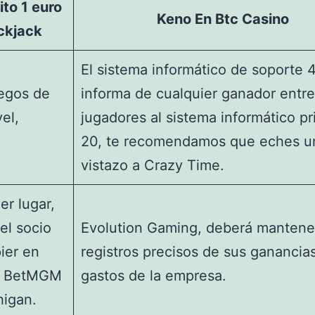
to 1 euro
Keno En Btc Casino
ckjack
El sistema informático de soporte 
uegos de
informa de cualquier ganador entre
vel,
jugadores al sistema informático pr
20, te recomendamos que eches u
vistazo a Crazy Time.
er lugar,
el socio
Evolution Gaming, deberá mantene
ier en
registros precisos de sus ganancia
e BetMGM
gastos de la empresa.
higan.