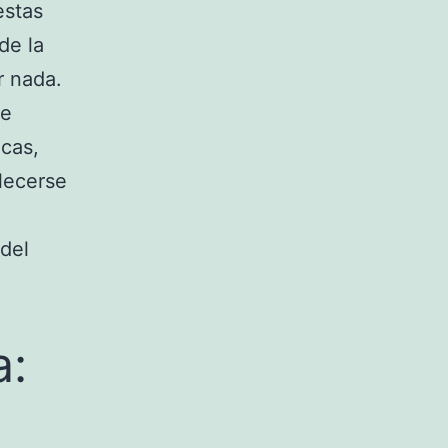
estas
de la
r nada.
de
icas,
lecerse
del
a: