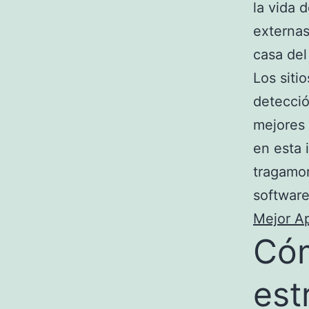
la vida 
externas
casa del
Los siti
detecció
mejores 
en esta 
tragamon
software
Mejor A
Cóm
est