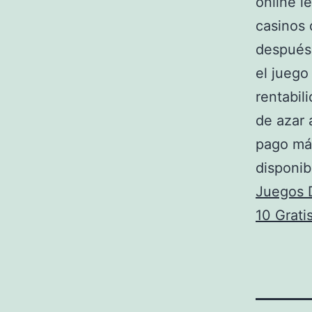
online l
casinos 
después 
el juego
rentabil
de azar 
pago má
disponib
Juegos 
10 Grati