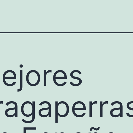
ejores
ragaperra