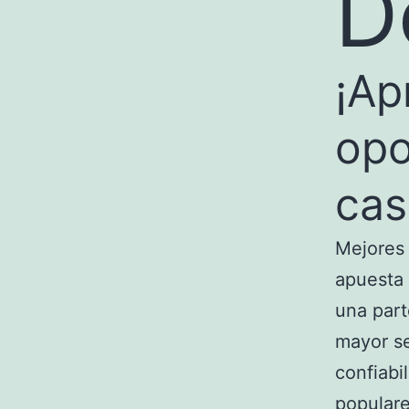
D
¡Ap
opo
cas
Mejores 
apuesta 
una part
mayor se
confiabi
popular