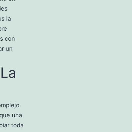
des
s la
bre
s con
ar un
 La
omplejo.
 que una
iar toda