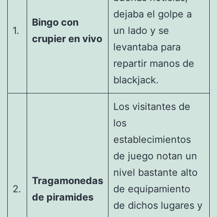
dejaba el golpe a
Bingo con
1.
un lado y se
crupier en vivo
levantaba para
repartir manos de
blackjack.
Los visitantes de
los
establecimientos
de juego notan un
nivel bastante alto
Tragamonedas
2.
de equipamiento
de piramides
de dichos lugares y