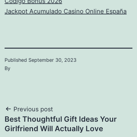
Codigo Bonus 2026
Jackpot Acumulado Casino Online España
Published
September 30, 2023
By
Post
Previous post
Best Thoughtful Gift Ideas Your
navigation
Girlfriend Will Actually Love