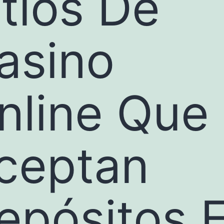
itios De
asino
nline Que
ceptan
epósitos 