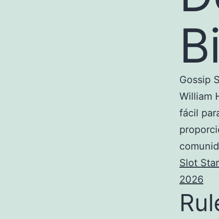
B
Gossip S
William 
fácil pa
proporci
comunida
Slot Sta
2026
Rul