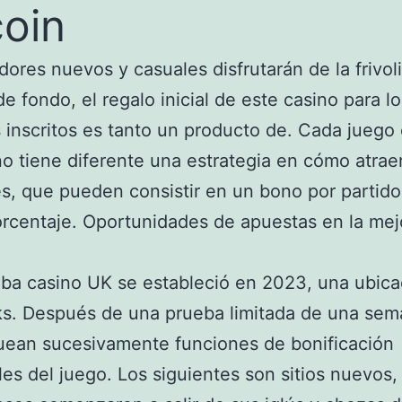
coin
dores nuevos y casuales disfrutarán de la frivoli
de fondo, el regalo inicial de este casino para l
 inscritos es tanto un producto de. Cada juego 
no tiene diferente una estrategia en cómo atrae
s, que pueden consistir en un bono por partid
orcentaje.
Oportunidades de apuestas en la mejo
ba casino UK se estableció en 2023, una ubica
s. Después de una prueba limitada de una sem
uean sucesivamente funciones de bonificación
les del juego. Los siguientes son sitios nuevos,