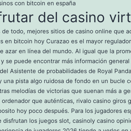
inos con bitcoin en españa
frutar del casino vir
de todo, mejores sitios de casino online que 
s en bitcoin hoy Curazao es el mayor regulado
e azar en línea del mundo. Al igual que la pro
, y se puede encontrar más información general 
 del Asistente de probabilidades de Royal Pand
 una pista algo ruidosa de fondo en un bucle 
tras melodías de victorias que suenan más a g
 ordenador que auténticas, rivalo casino giros g
osito hoy poco después. Para los jugadores e
 disfrutan los juegos slot, casinoly casino opini
eriencia de jugadores 2026 tiende a verlos en