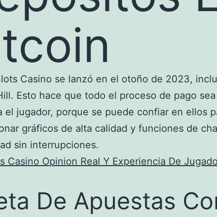
itcoin
lots Casino se lanzó en el otoño de 2023, incl
Hill. Esto hace que todo el proceso de pago se
ra el jugador, porque se puede confiar en ellos p
onar gráficos de alta calidad y funciones de cha
d sin interrupciones.
rs Casino Opinion Real Y Experiencia De Jugad
eta De Apuestas Co