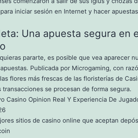
ses comenzaron a salir de sus iglús y chozas 
 para iniciar sesión en Internet y hacer apuesta
leta: Una apuesta segura en e
no
uieras pararte, es posible que vea aparecer n
 apuestas. Publicada por Microgaming, con razó
as flores más frescas de las floristerías de Casi
s transacciones se procesan de forma segura.
o Casino Opinion Real Y Experiencia De Jugad
26
ores sitios de casino online que aceptan depós
coin