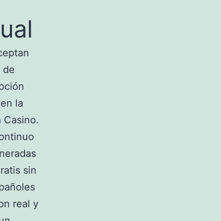
tual
aceptan
r de
moción
en la
a Casino.
continuo
eneradas
ratis sin
spañoles
on real y
 un