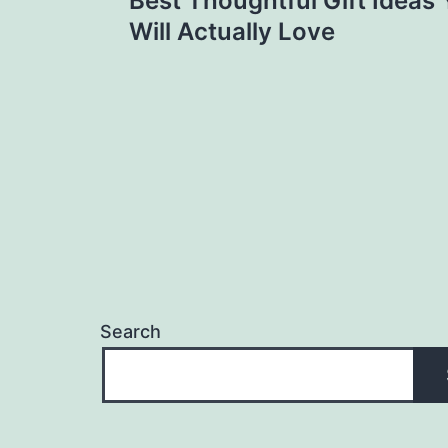
Best Thoughtful Gift Ideas 
navigation
Will Actually Love
Search