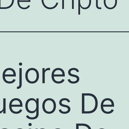
ejores
uegos De