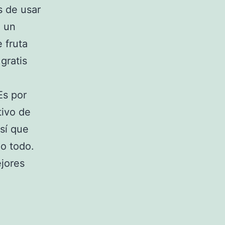
s de usar
á un
 fruta
gratis
Es por
ivo de
sí que
o todo.
ejores