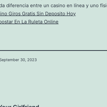
a diferencia entre un casino en línea y uno físi
ino Giros Gratis Sin Deposito Hoy
ostar En La Ruleta Online
September 30, 2023