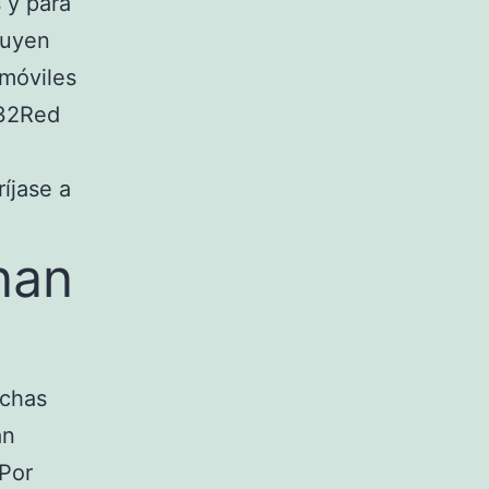
 y para
luyen
 móviles
 32Red
íjase a
nan
uchas
an
 Por