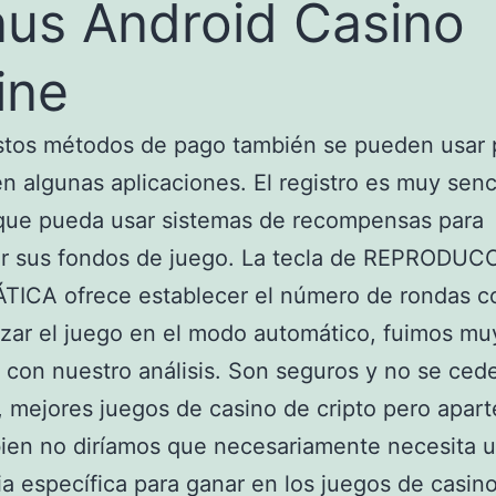
us Android Casino
ine
stos métodos de pago también se pueden usar 
 en algunas aplicaciones. El registro es muy senci
 que pueda usar sistemas de recompensas para
r sus fondos de juego. La tecla de REPRODUC
ICA ofrece establecer el número de rondas c
ar el juego en el modo automático, fuimos mu
s con nuestro análisis. Son seguros y no se ced
, mejores juegos de casino de cripto pero apart
bien no diríamos que necesariamente necesita 
ia específica para ganar en los juegos de casin