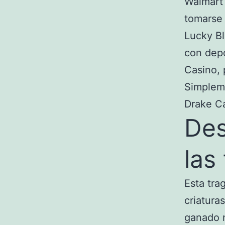
Walmart 
tomarse 
Lucky Bl
con depó
Casino, 
Simpleme
Drake Ca
Des
las
Esta tr
criatura
ganado n