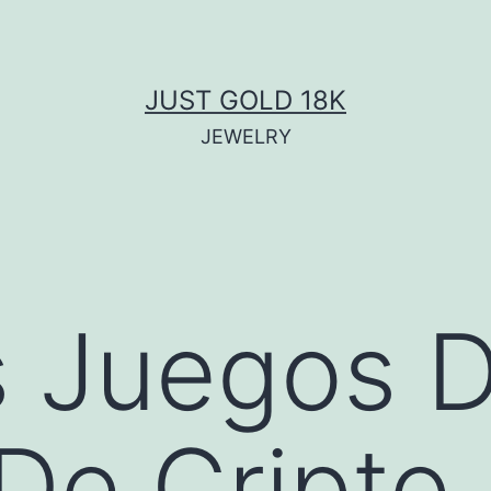
JUST GOLD 18K
JEWELRY
s Juegos 
De Cripto