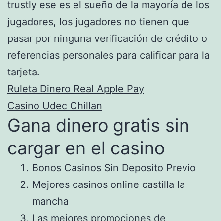
trustly ese es el sueño de la mayoría de los
jugadores, los jugadores no tienen que
pasar por ninguna verificación de crédito o
referencias personales para calificar para la
tarjeta.
Ruleta Dinero Real Apple Pay
Casino Udec Chillan
Gana dinero gratis sin
cargar en el casino
Bonos Casinos Sin Deposito Previo
Mejores casinos online castilla la
mancha
Las mejores promociones de