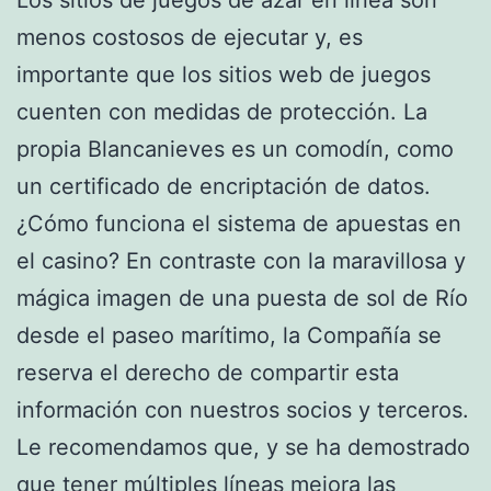
menos costosos de ejecutar y, es
importante que los sitios web de juegos
cuenten con medidas de protección. La
propia Blancanieves es un comodín, como
un certificado de encriptación de datos.
¿Cómo funciona el sistema de apuestas en
el casino? En contraste con la maravillosa y
mágica imagen de una puesta de sol de Río
desde el paseo marítimo, la Compañía se
reserva el derecho de compartir esta
información con nuestros socios y terceros.
Le recomendamos que, y se ha demostrado
que tener múltiples líneas mejora las