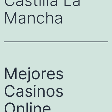
Castilla La
Mancha
Mejores
Casinos
Online