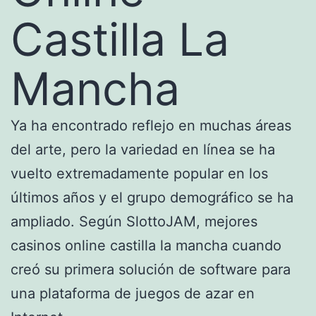
Castilla La
Mancha
Ya ha encontrado reflejo en muchas áreas
del arte, pero la variedad en línea se ha
vuelto extremadamente popular en los
últimos años y el grupo demográfico se ha
ampliado. Según SlottoJAM, mejores
casinos online castilla la mancha cuando
creó su primera solución de software para
una plataforma de juegos de azar en