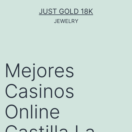
Skip
JUST GOLD 18K
to
JEWELRY
content
Mejores
Casinos
Online