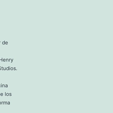
r de
 Henry
Studios.
cina
e los
forma