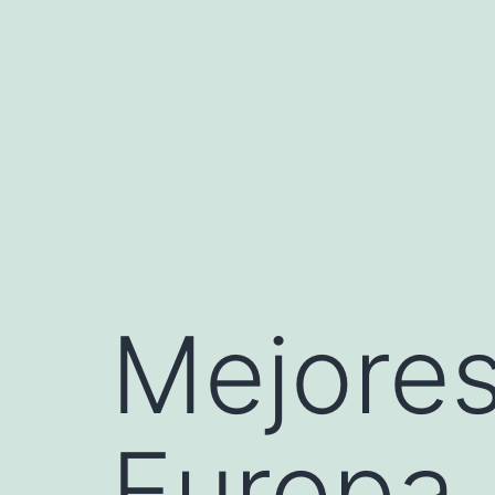
Skip
to
content
Mejores
Europa