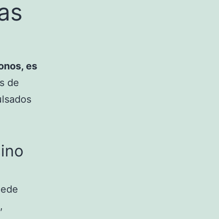
las
bonos, es
s de
ulsados
sino
uede
,