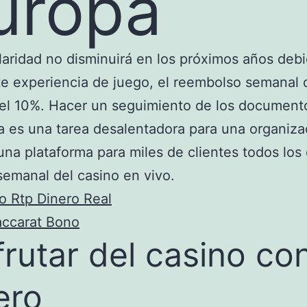
uropa
aridad no disminuirá en los próximos años debi
e experiencia de juego, el reembolso semanal 
el 10%. Hacer un seguimiento de los document
 es una tarea desalentadora para una organiza
una plataforma para miles de clientes todos los 
semanal del casino en vivo.
to Rtp Dinero Real
accarat Bono
frutar del casino co
ero