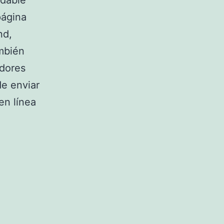
ndable
página
nd,
ambién
adores
e enviar
en línea