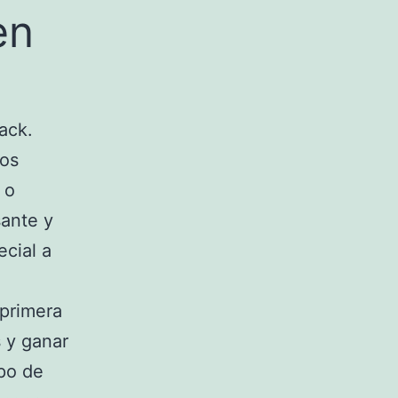
en
ack.
los
 o
sante y
ecial a
 primera
 y ganar
ipo de