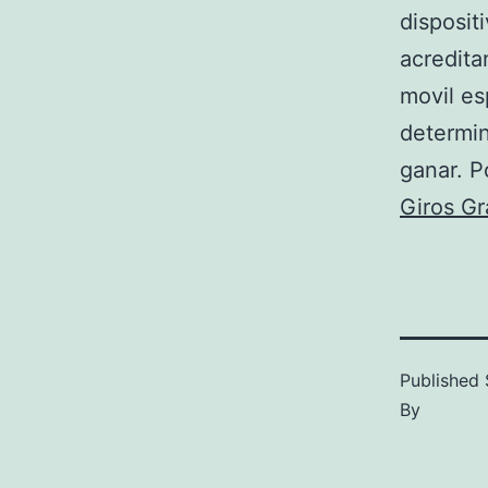
disposit
acredita
movil es
determin
ganar. P
Giros Gr
Published
By