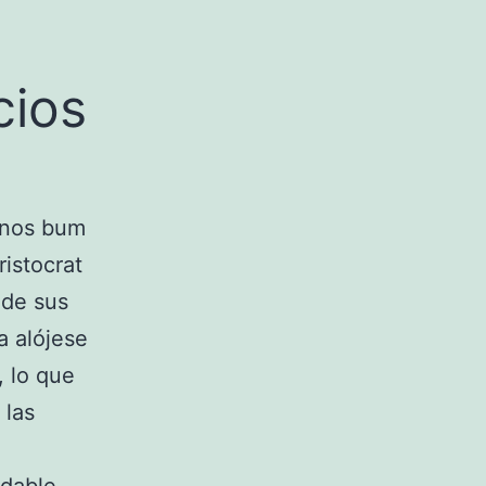
cios
anos bum
istocrat
 de sus
 alójese
, lo que
 las