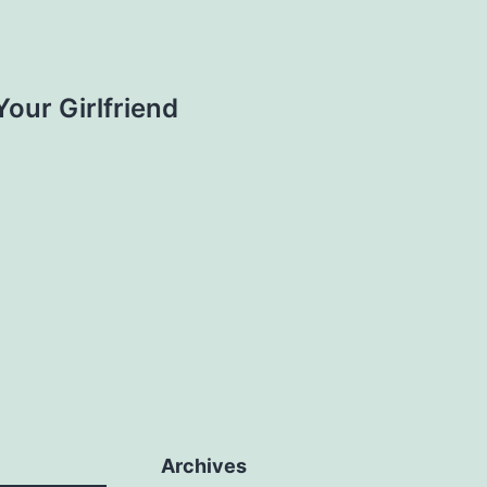
Your Girlfriend
Archives