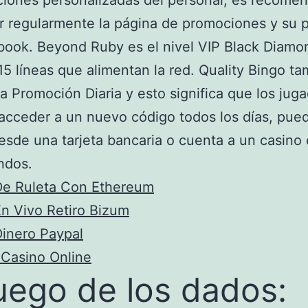
ciones personalizadas del personal, es recome
r regularmente la página de promociones y su 
ook. Beyond Ruby es el nivel VIP Black Diamo
15 líneas que alimentan la red. Quality Bingo t
la Promoción Diaria y esto significa que los jug
cceder a un nuevo código todos los días, pued
esde una tarjeta bancaria o cuenta a un casino 
ndos.
De Ruleta Con Ethereum
n Vivo Retiro Bizum
inero Paypal
 Casino Online
juego de los dados: