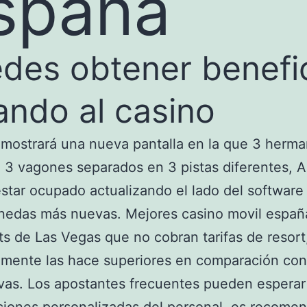
spaña
des obtener benefi
ando al casino
 mostrará una nueva pantalla en la que 3 herm
 3 vagones separados en 3 pistas diferentes, Ar
star ocupado actualizando el lado del software
nedas más nuevas. Mejores casino movil españa
ts de Las Vegas que no cobran tarifas de resort
mente las hace superiores en comparación con
ivas. Los apostantes frecuentes pueden esperar