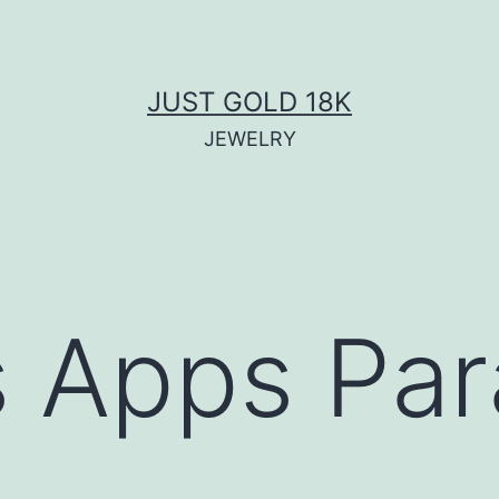
JUST GOLD 18K
JEWELRY
 Apps Par