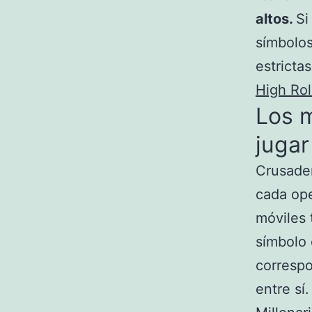
altos.
Si
símbolos
estricta
High Rol
Los m
jugar
Crusade
cada ope
móviles 
símbolo 
corresp
entre sí.