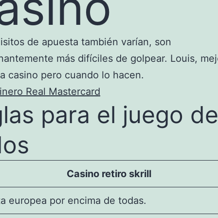
asino
isitos de apuesta también varían, son
antemente más difíciles de golpear. Louis, mej
a casino pero cuando lo hacen.
inero Real Mastercard
las para el juego d
dos
Casino retiro skrill
ta europea por encima de todas.