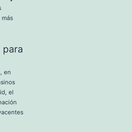
s
o más
 para
, en
asinos
d, el
nación
yacentes