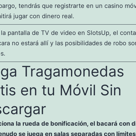
argo, tendrás que registrarte en un casino móv
itirá jugar con dinero real.
la pantalla de TV de video en SlotsUp, el cont
cara no estará allí y las posibilidades de robo s
s.
ega Tragamonedas
tis en tu Móvil Sin
cargar
ciona la rueda de bonificación, el bacará con d
enudo se juega en salas separadas con límite