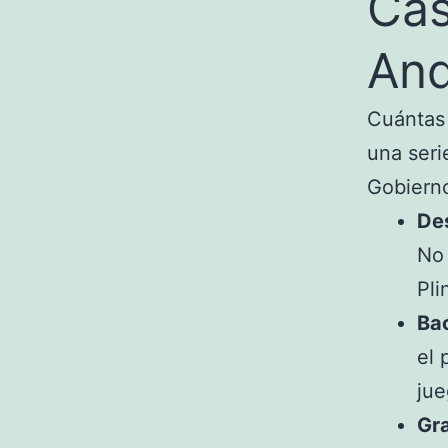
Cas
And
Cuántas 
una seri
Gobiern
Des
No 
Pli
Bac
el 
jue
Gra