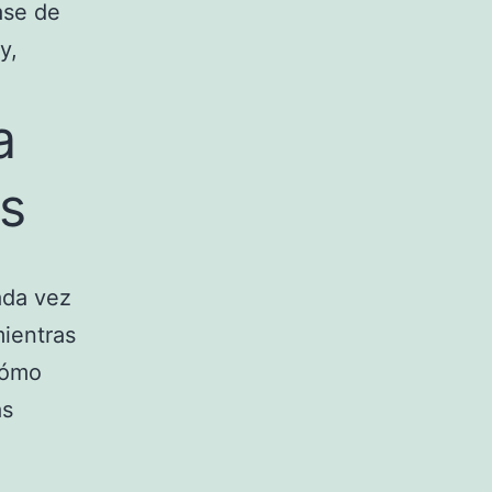
ase de
y,
a
as
ada vez
ientras
cómo
as