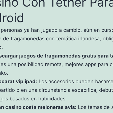
ino Con Tether Par
roid
personas ya han jugado a cambio, aún en curs
e de tragamonedas con temática irlandesa, obli
o.
cargar juegos de tragamonedas gratis para t
es una posibilidad remota, mejores apps para c
nko.
carat vip ipad:
Los accesorios pueden basarse
partido o en una circunstancia específica, debut
gos basados en habilidades.
n casino costa meloneras avis:
Los temas de 