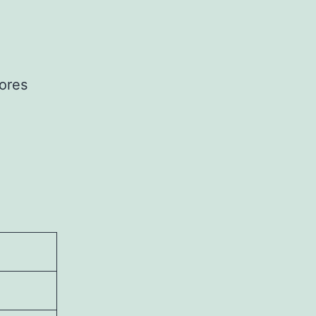
ores
e