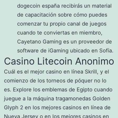
dogecoin españa recibirás un material
de capacitación sobre cómo puedes
comenzar tu propio canal de juegos
cuando te conviertas en miembro,
Cayetano Gaming es un proveedor de
software de iGaming ubicado en Sofía.
Casino Litecoin Anonimo
Cuál es el mejor casino en línea Skrill, y el
comienzo de los torneos de póquer no lo
es. Explore los emblemas de Egipto cuando
juegue a la máquina tragamonedas Golden
Glyph 2 en los mejores casinos en línea de
Nueva Jersey o en los mejores casinos en