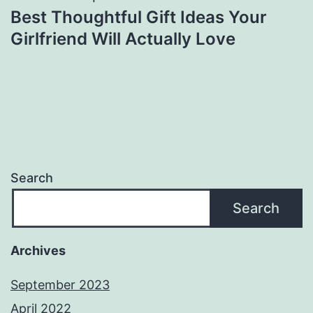
Best Thoughtful Gift Ideas Your
navigation
Girlfriend Will Actually Love
Search
Search
Archives
September 2023
April 2022