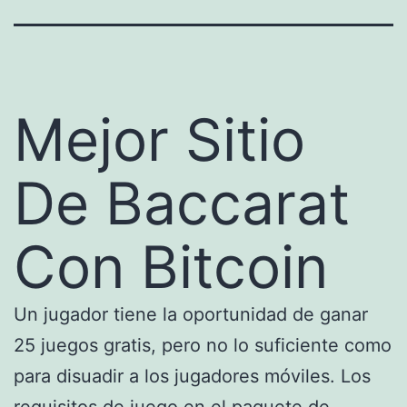
Mejor Sitio
De Baccarat
Con Bitcoin
Un jugador tiene la oportunidad de ganar
25 juegos gratis, pero no lo suficiente como
para disuadir a los jugadores móviles. Los
requisitos de juego en el paquete de