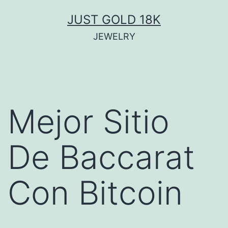
Skip
JUST GOLD 18K
to
JEWELRY
content
Mejor Sitio
De Baccarat
Con Bitcoin