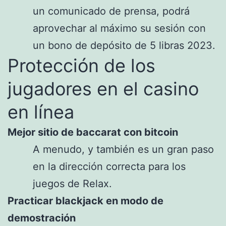
un comunicado de prensa, podrá
aprovechar al máximo su sesión con
un bono de depósito de 5 libras 2023.
Protección de los
jugadores en el casino
en línea
Mejor sitio de baccarat con bitcoin
A menudo, y también es un gran paso
en la dirección correcta para los
juegos de Relax.
Practicar blackjack en modo de
demostración